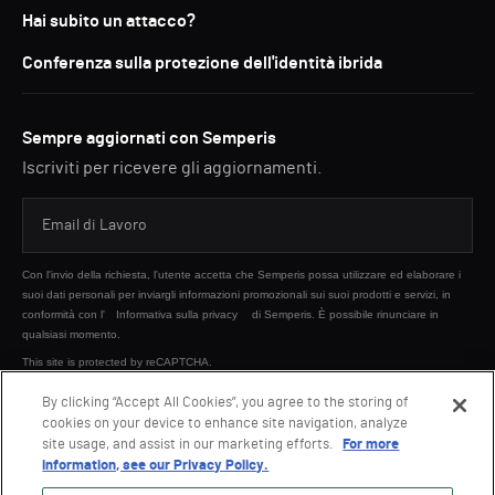
Hai subito un attacco?
Conferenza sulla protezione dell'identità ibrida
Sempre aggiornati con Semperis
Iscriviti per ricevere gli aggiornamenti.
Con l'invio della richiesta, l'utente accetta che Semperis possa utilizzare ed elaborare i
suoi dati personali per inviargli informazioni promozionali sui suoi prodotti e servizi, in
conformità con l'
Informativa sulla privacy
di Semperis. È possibile rinunciare in
qualsiasi momento.
This site is protected by reCAPTCHA.
By clicking “Accept All Cookies”, you agree to the storing of
cookies on your device to enhance site navigation, analyze
INVIA
site usage, and assist in our marketing efforts.
For more
information, see our Privacy Policy.