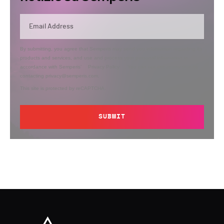
By submitting, you agree that Semperis may send you information regarding its
products and services, and use and process your personal information in
accordance with Semperis’
Privacy Policy
. You can opt out at any time by
contacting privacy@semperis.com.
This site is protected by reCAPTCHA.
SUBMIT