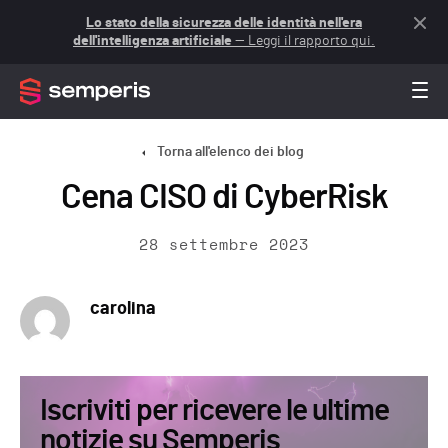
Lo stato della sicurezza delle identità nell'era
dell'intelligenza artificiale
— Leggi il rapporto qui.
Torna all'elenco dei blog
Cena CISO di CyberRisk
28 settembre 2023
carolina
Iscriviti per ricevere le ultime
notizie su Semperis