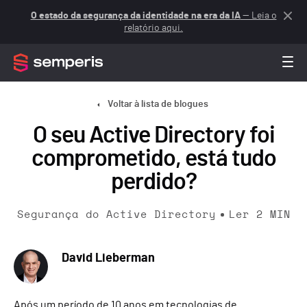
O estado da segurança da identidade na era da IA
— Leia o
relatório aqui.
Voltar à lista de blogues
O seu Active Directory foi
comprometido, está tudo
perdido?
Segurança do Active Directory
Ler
2
MIN
David Lieberman
Após um período de 10 anos em tecnologias de