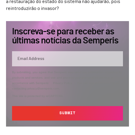
a restauração do estado do sistema não ajudarão, pois
reintroduzirão o invasor?
Inscreva-se para receber as
últimas notícias da Semperis
By submitting, you agree that Semperis may send you information regarding its
products and services, and use and process your personal information in
accordance with Semperis’
Privacy Policy
. You can opt out at any time by
contacting privacy@semperis.com.
This site is protected by reCAPTCHA.
SUBMIT