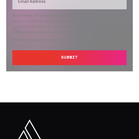
By submitting, you agree that Semperis may send you information regarding its
products and services, and use and process your personal information in
accordance with Semperis’
Privacy Policy
. You can opt out at any time by
contacting privacy@semperis.com.
This site is protected by reCAPTCHA.
SUBMIT