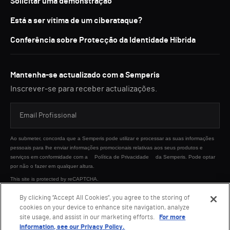
Solicitar uma demonstração
Está a ser vítima de um ciberataque?
Conferência sobre Protecção da Identidade Híbrida
Mantenha-se actualizado com a Semperis
Inscrever-se para receber actualizações.
Ao submeter, concorda que a Semperis pode utilizar e processar as suas informações
pessoais para lhe enviar informações promocionais relativas aos seus produtos e
serviços em conformidade com a
Política de Privacidade
da Semperis. Pode optar
por não o fazer em qualquer altura.
This site is protected by reCAPTCHA.
By clicking “Accept All Cookies”, you agree to the storing of
cookies on your device to enhance site navigation, analyze
ENVIAR
site usage, and assist in our marketing efforts.
For more
information, see our Privacy Policy.