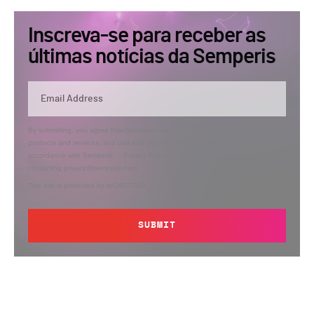
Inscreva-se para receber as
últimas notícias da Semperis
By submitting, you agree that Semperis may send you information regarding its
products and services, and use and process your personal information in
accordance with Semperis’
Privacy Policy
. You can opt out at any time by
contacting privacy@semperis.com.
This site is protected by reCAPTCHA.
SUBMIT