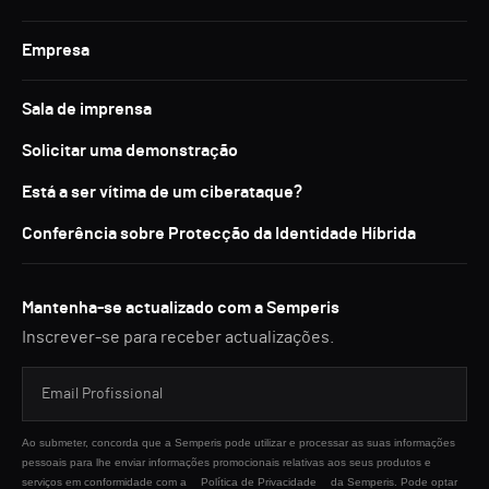
Empresa
Sala de imprensa
Solicitar uma demonstração
Está a ser vítima de um ciberataque?
Conferência sobre Protecção da Identidade Híbrida
Mantenha-se actualizado com a Semperis
Inscrever-se para receber actualizações.
Ao submeter, concorda que a Semperis pode utilizar e processar as suas informações
pessoais para lhe enviar informações promocionais relativas aos seus produtos e
serviços em conformidade com a
Política de Privacidade
da Semperis. Pode optar