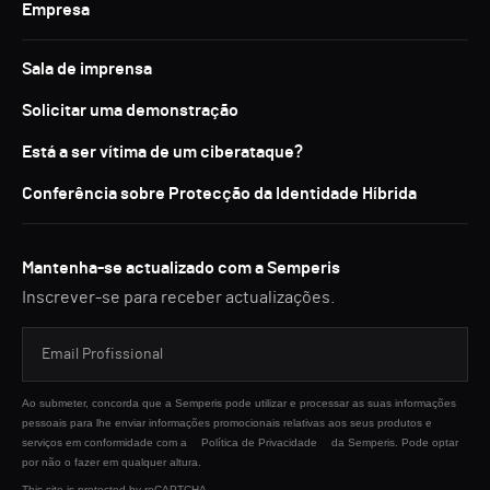
Empresa
Sala de imprensa
Solicitar uma demonstração
Está a ser vítima de um ciberataque?
Conferência sobre Protecção da Identidade Híbrida
Mantenha-se actualizado com a Semperis
Inscrever-se para receber actualizações.
Ao submeter, concorda que a Semperis pode utilizar e processar as suas informações
pessoais para lhe enviar informações promocionais relativas aos seus produtos e
serviços em conformidade com a
Política de Privacidade
da Semperis. Pode optar
por não o fazer em qualquer altura.
This site is protected by reCAPTCHA.