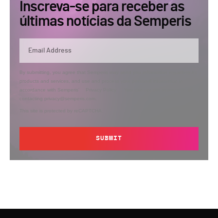
Inscreva-se para receber as
últimas notícias da Semperis
By submitting, you agree that Semperis may send you information regarding its
products and services, and use and process your personal information in
accordance with Semperis’
Privacy Policy
. You can opt out at any time by
contacting privacy@semperis.com.
This site is protected by reCAPTCHA.
SUBMIT