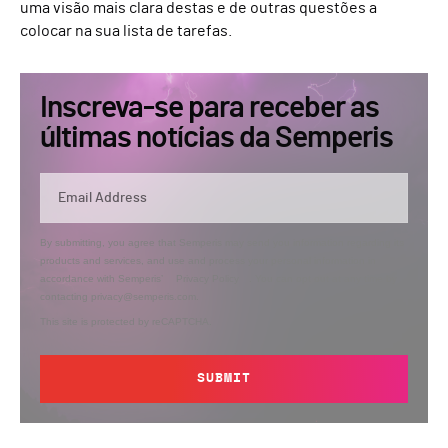
uma visão mais clara destas e de outras questões a
colocar na sua lista de tarefas.
Inscreva-se para receber as
últimas notícias da Semperis
By submitting, you agree that Semperis may send you information regarding its
products and services, and use and process your personal information in
accordance with Semperis’
Privacy Policy
. You can opt out at any time by
contacting privacy@semperis.com.
This site is protected by reCAPTCHA.
SUBMIT