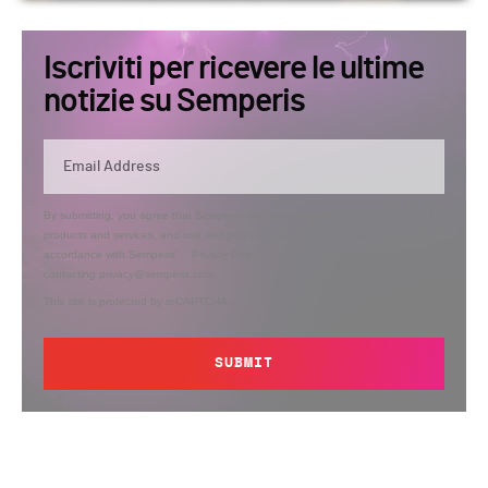
Iscriviti per ricevere le ultime
notizie su Semperis
By submitting, you agree that Semperis may send you information regarding its
products and services, and use and process your personal information in
accordance with Semperis’
Privacy Policy
. You can opt out at any time by
contacting privacy@semperis.com.
This site is protected by reCAPTCHA.
SUBMIT