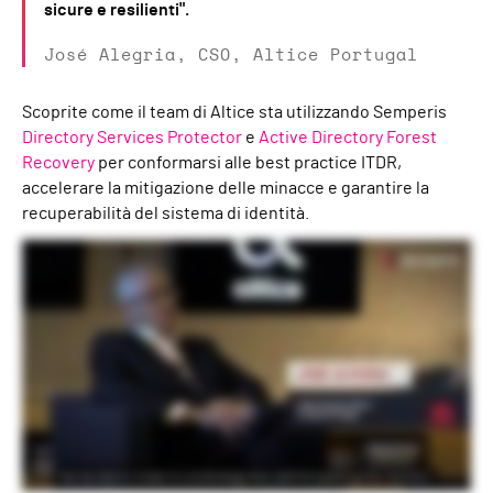
sicure e resilienti".
José Alegria, CSO, Altice Portugal
Scoprite come il team di Altice sta utilizzando Semperis
Directory Services Protector
e
Active Directory Forest
Recovery
per conformarsi alle best practice ITDR,
accelerare la mitigazione delle minacce e garantire la
recuperabilità del sistema di identità.
Relatori: Jose Alegria, Chief Security Officer di Altice Portugal; Pedro Inacio, Head of Cyber Security and Privacy di Altice Portugal Altice Portugal è la quinta azienda del Portogallo
e il primo operatore. Abbiamo circa il 50% della quota di mercato nel settore delle telecomunicazioni. Abbiamo circa 20.000 persone che lavorano per noi, il che è molto importante
per le dimensioni di Active Directory perché tutti hanno un account. Active Directory è molto importante perché lo utilizziamo come ecosistema principale per l'autenticazione. Non
abbiamo un prodotto adeguato, come Okta o Ping Identity, per fornire l'autenticazione agli utenti. Ci siamo resi conto di avere molte lacune perché Altice Portugal è il risultato di
molte fusioni e acquisizioni, di diverse aziende, di diversi ecosistemi Active Directory, con diversi livelli di maturità, e la nostra sfida è quella di metterli tutti allo stesso livello. La mia
preoccupazione non è quella di subire attacchi, perché ne subiamo ogni giorno. La mia preoccupazione è che uno di questi attacchi diventi catastrofico. Ma è importante per un
CISO capire che tipo di attacchi. Per un operatore, il numero uno è il ransomware, dietro il quale, in genere, qualcuno ruba le credenziali per consentire l'attacco. Il secondo livello è
lo spionaggio. Quindi attaccare l'operatore per raggiungere uno dei nostri lavoratori. Il terzo è la frode. Frode in termini di servizio di telecomunicazione. Ma il più importante, quello
che mi fa perdere il sonno la notte, è il ransomware o il wipeware, a seconda di come funziona. È per questo motivo che dovete assicurarvi che le vostre infrastrutture critiche,
come Active Directory, siano completamente sicure e resilienti. Abbiamo deciso di investire in una tecnologia che, primo, accelererà il recupero. Secondo, avremo la funzionalità di
rilevare i comportamenti anomali. Ma la dimensione numero uno era la recuperabilità. Il motivo per cui siamo passati a Semperis è che il modulo ADFR di Semperis mi garantisce che il
backup è segregato dal normale ecosistema di backup. E poi posso ripristinare i backup direttamente da Semperis in un paio d'ore. Le nostre principali preoccupazioni erano
quelle di gestire l'enorme numero di eventi che l'ecosistema Microsoft Active Directory produce. Era piuttosto difficile pianificare i casi d'uso per rilevare alcuni tipi di attacchi o
situazioni potenzialmente pericolose. DSP era lo strumento giusto per noi, perché semplificava molto il lavoro dei nostri tecnici e funzionava sempre producendo le informazioni di
cui avevamo bisogno. DSP è una tecnologia molto semplice e continua. Aiuta il nostro team a capire cosa sta succedendo. Aiuta a capire le configurazioni errate. Ci aiuta a
rispettare le best practice che dobbiamo applicare nei nostri ecosistemi Active Directory. Nel caso della soluzione Semperis, abbiamo integrato il modulo DSP con il nostro centro
operativo di cybersecurity, in modo che un comportamento anomalo venga automaticamente segnalato agli analisti, affinché possano reagire. Infine, forse la cosa più importante
per la nostra discussione in termini di resilienza di Active Directory è la recuperabilità. Questo è stato il motivo principale per cui abbiamo acquisito Semperis, il modulo ADFR , per
assicurarci che il ripristino dell'Active Directory sia separato dai normali backup e che possiamo garantire il ripristino dell'Active Directory in tempi molto più rapidi rispetto al passato.