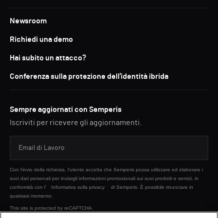
Newsroom
Richiedi una demo
Hai subito un attacco?
Conferenza sulla protezione dell'identità ibrida
Sempre aggiornati con Semperis
Iscriviti per ricevere gli aggiornamenti.
Con l'invio della richiesta, l'utente accetta che Semperis possa utilizzare ed elaborare i
suoi dati personali per inviargli informazioni promozionali sui suoi prodotti e servizi, in
conformità con l'
Informativa sulla privacy
di Semperis. È possibile rinunciare in
qualsiasi momento.
This site is protected by reCAPTCHA.