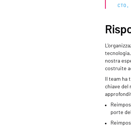
CTO,
Rispo
L'organizza
tecnologia,
nostra espe
costruite a
Il team ha 
chiave del 
approfondit
Reimpost
porte del
Reimpost