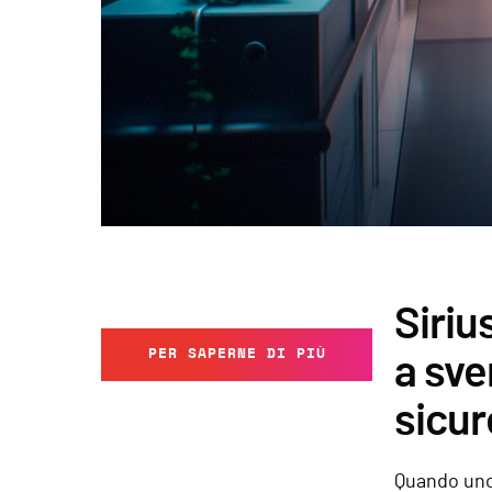
Siriu
PER SAPERNE DI PIÙ
a sve
sicur
Quando uno