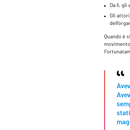
Da lì, g
Gli attor
dell'orga
Quando è st
movimento l
Fortunatame
Avev
Avev
semp
stat
magg