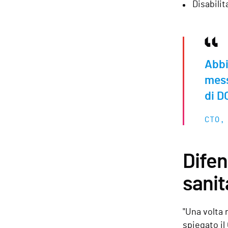
Disabilit
Abbi
mess
di D
CTO,
Difen
sanit
"Una volta 
spiegato il