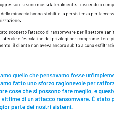
li aggressori si sono mossi lateralmente, riuscendo a comp
i della minaccia hanno stabilito la persistenza per l'acces
nizzazione.
ato scoperto l'attacco di ransomware per il settore sanita
aterale e l'escalation dei privilegi per compromettere più
nte, il cliente non aveva ancora subito alcuna esfiltrazion
amo quello che pensavamo fosse un'impleme
amo fatto uno sforzo ragionevole per rafforz
re cose che si possono fare meglio, e questo 
i vittime di un attacco ransomware. È stato p
ior parte dei nostri sistemi.