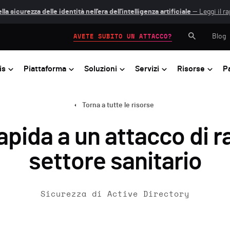
lla sicurezza delle identità nell'era dell'intelligenza artificiale
— Leggi il r
Blog
AVETE SUBITO UN ATTACCO?
is
Piattaforma
Soluzioni
Servizi
Risorse
P
Torna a tutte le risorse
apida a un attacco di
settore sanitario
Sicurezza di Active Directory