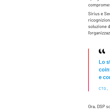
compromess
Sirius e Se
ricognizion
soluzione d
l'organizza
Lo s
coin
e co
CTO,
Ora, DSP sc