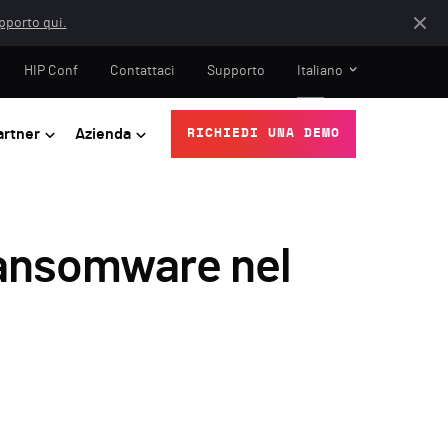
apporto qui.
HIP Conf
Contattaci
Supporto
Italiano
artner
Azienda
RICHIEDI UNA DEMO
 ransomware nel