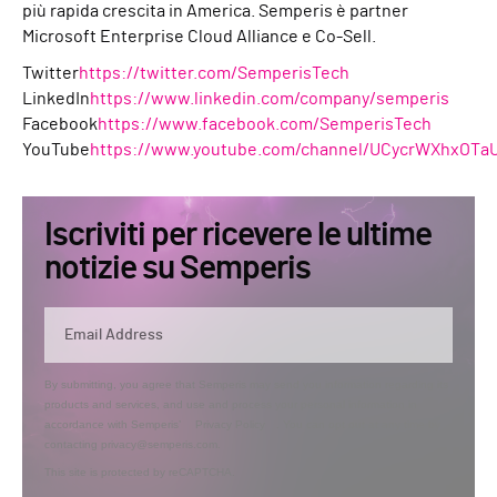
più rapida crescita in America. Semperis è partner
Microsoft Enterprise Cloud Alliance e Co-Sell.
Twitter
https://twitter.com/SemperisTech
LinkedIn
https://www.linkedin.com/company/semperis
Facebook
https://www.facebook.com/SemperisTech
YouTube
https://www.youtube.com/channel/UCycrWXhxOTa
Iscriviti per ricevere le ultime
notizie su Semperis
By submitting, you agree that Semperis may send you information regarding its
products and services, and use and process your personal information in
accordance with Semperis’
Privacy Policy
. You can opt out at any time by
contacting privacy@semperis.com.
This site is protected by reCAPTCHA.