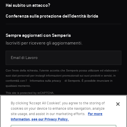
Hai subito un attacco?
Conferenza sulla protezione dell'identità ibrida
Sempre aggiornati con Semperis
Iscriviti per ricevere gli aggiornamenti.
Con l'invio della richiesta, l'utente accetta che Semperis possa utilizzare ed elaborare i
suoi dati personali per inviargli informazioni promozionali sui suoi prodotti e servizi, in
conformità con l'
Informativa sulla privacy
di Semperis. È possibile rinunciare in
qualsiasi momento.
This site is protected by reCAPTCHA.
By clicking “Accept All Cookies”, you agree to the storing of
cookies on your device to enhance site navigation, analyze
INVIA
site usage, and assist in our marketing efforts.
For more
information, see our Privacy Policy.