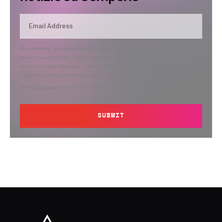
By submitting, you agree that Semperis may send you information regarding its
products and services, and use and process your personal information in
accordance with Semperis’
Privacy Policy
. You can opt out at any time by
contacting privacy@semperis.com.
This site is protected by reCAPTCHA.
SUBMIT