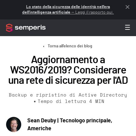
Lo stato della sicurezza delle identità nell'era
dell'intelligenza artificiale
— Leggi il rapporto qui.
Torna all'elenco dei blog
Aggiornamento a
WS2016/2019? Considerare
una rete di sicurezza per l'AD
Backup e ripristino di Active Directory
Tempo di lettura
4
MIN
Sean Deuby | Tecnologo principale,
Americhe