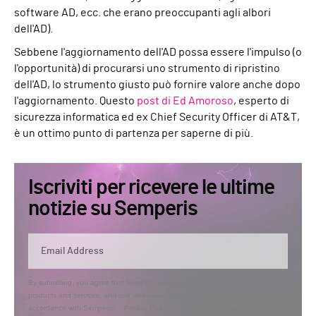
software AD, ecc. che erano preoccupanti agli albori
dell'AD).
Sebbene l'aggiornamento dell'AD possa essere l'impulso (o
l'opportunità) di procurarsi uno strumento di ripristino
dell'AD, lo strumento giusto può fornire valore anche dopo
l'aggiornamento. Questo
post di Ed Amoroso
, esperto di
sicurezza informatica ed ex Chief Security Officer di AT&T,
è un ottimo punto di partenza per saperne di più.
Iscriviti per ricevere le ultime
notizie su Semperis
By submitting, you agree that Semperis may send you information regarding its
products and services, and use and process your personal information in
accordance with Semperis’
Privacy Policy
. You can opt out at any time by