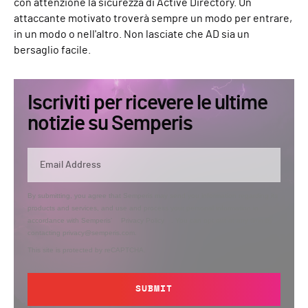
con attenzione la sicurezza di Active Directory. Un
attaccante motivato troverà sempre un modo per entrare,
in un modo o nell'altro. Non lasciate che AD sia un
bersaglio facile.
Iscriviti per ricevere le ultime
notizie su Semperis
By submitting, you agree that Semperis may send you information regarding its
products and services, and use and process your personal information in
accordance with Semperis’
Privacy Policy
. You can opt out at any time by
contacting privacy@semperis.com.
This site is protected by reCAPTCHA.
SUBMIT