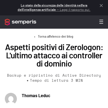
Lo stato della sicurezza delle identità nell'era
dell'intelligenza artificiale
— Leggi il rapporto qui.
Torna all'elenco dei blog
Aspetti positivi di Zerologon:
L'ultimo attacco ai controller
di dominio
Backup e ripristino di Active Directory
Tempo di lettura
3
MIN
Thomas Leduc