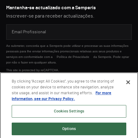
Mantenha-se actualizado com a Semperis
Inscrever-se para receber actualizações.
Ao submeter, concorda que a Semperis pode utilizar e processar as suas informações
pessoais para lhe enviar informações promocionais relativas aos seus produtos e
serviços em conformidade com a
Política de Privacidade
da Semperis. Pode optar
por não o fazer em qualquer altura.
This site is protected by reCAPTCHA.
By clicking “Accept All Cookies”, you agree to the storing of
cookies on your device to enhance site navigation, analyze
ENVIAR
site usage, and assist in our marketing efforts.
For more
information, see our Privacy Policy.
Cookies Settings
Options