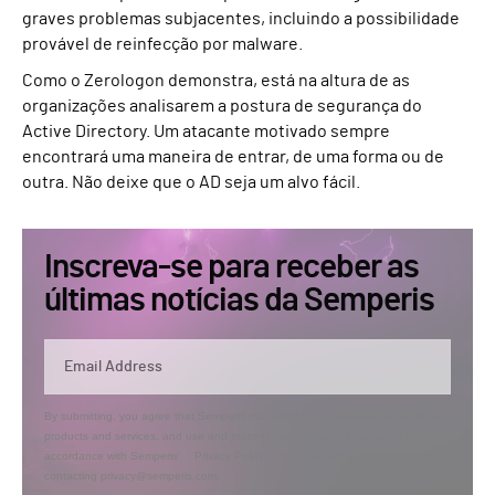
graves problemas subjacentes, incluindo a possibilidade
provável de reinfecção por malware.
Como o Zerologon demonstra, está na altura de as
organizações analisarem a postura de segurança do
Active Directory. Um atacante motivado sempre
encontrará uma maneira de entrar, de uma forma ou de
outra. Não deixe que o AD seja um alvo fácil.
Inscreva-se para receber as
últimas notícias da Semperis
By submitting, you agree that Semperis may send you information regarding its
products and services, and use and process your personal information in
accordance with Semperis’
Privacy Policy
. You can opt out at any time by
contacting privacy@semperis.com.