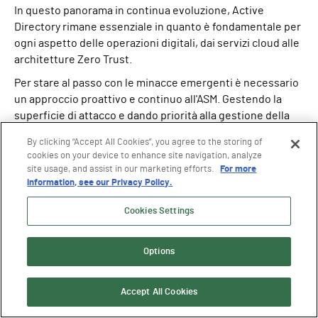
In questo panorama in continua evoluzione, Active
Directory rimane essenziale in quanto è fondamentale per
ogni aspetto delle operazioni digitali, dai servizi cloud alle
architetture Zero Trust.
Per stare al passo con le minacce emergenti è necessario
un approccio proattivo e continuo all'ASM. Gestendo la
superficie di attacco e dando priorità alla gestione della
superficie di attacco dell'identità, le aziende sono meglio
By clicking “Accept All Cookies”, you agree to the storing of
posizionate per garantire la resilienza operativa,
cookies on your device to enhance site navigation, analyze
qualunque cosa accada.
site usage, and assist in our marketing efforts.
For more
information, see our Privacy Policy.
Volete capire come le soluzioni Semperis possono aiutarvi
nella gestione della superficie di attacco delle identità?
Cookies Settings
Contattateci per richiedere una demo
.
Per saperne di più sulla gestione
Options
della superficie di attacco delle
identità
Accept All Cookies