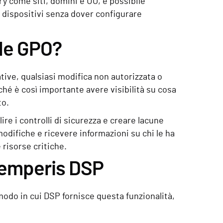
ry come siti, domini e UO, è possibile
 o dispositivi senza dover configurare
lle GPO?
tive, qualsiasi modifica non autorizzata o
ché è così importante avere visibilità su cosa
to.
re i controlli di sicurezza e creare lacune
odifiche e ricevere informazioni su chi le ha
risorse critiche.
Semperis DSP
l modo in cui DSP fornisce questa funzionalità,