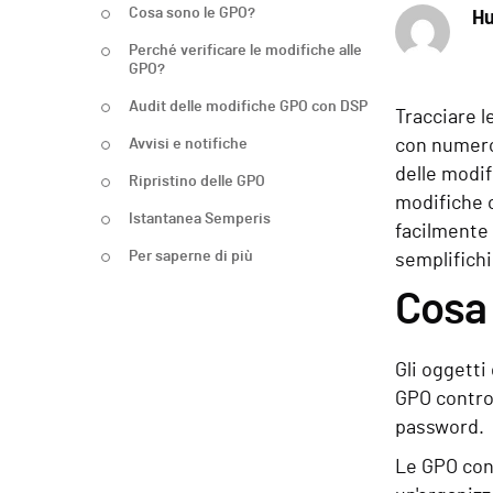
Cosa sono le GPO?
Hu
Perché verificare le modifiche alle
GPO?
Audit delle modifiche GPO con DSP
Tracciare l
Avvisi e notifiche
con numeros
delle modif
Ripristino delle GPO
modifiche c
Istantanea Semperis
facilmente
Per saperne di più
semplifichi
Cosa
Gli oggetti
GPO control
password.
Le GPO cons