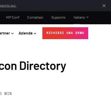
apporto qui.
HIP Conf
Contattaci
Supporto
Italiano
artner
Azienda
RICHIEDI UNA DEMO
 con Directory
5
MIN