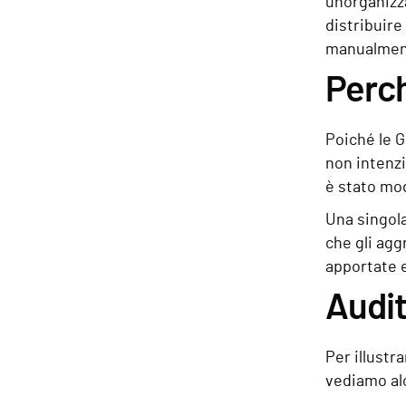
un'organizz
distribuire
manualment
Perch
Poiché le G
non intenz
è stato mod
Una singola
che gli agg
apportate e
Audit
Per illustr
vediamo al