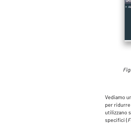
Fig
Vediamo un
per ridurre 
utilizzano 
specifici (
F