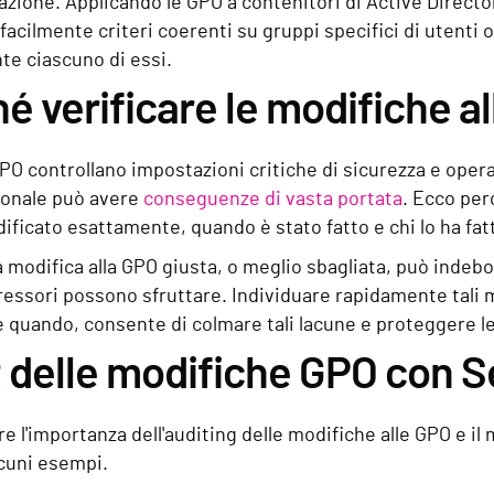
azione. Applicando le GPO a contenitori di Active Directo
 facilmente criteri coerenti su gruppi specifici di utenti
e ciascuno di essi.
é verificare le modifiche a
PO controllano impostazioni critiche di sicurezza e opera
ionale può avere
conseguenze di vasta portata
. Ecco per
ificato esattamente, quando è stato fatto e chi lo ha fat
 modifica alla GPO giusta, o meglio sbagliata, può indeboli
ressori possono sfruttare. Individuare rapidamente tali m
 quando, consente di colmare tali lacune e proteggere le 
 delle modifiche GPO con 
are l'importanza dell'auditing delle modifiche alle GPO e i
cuni esempi.