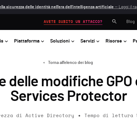
lla sicurezza delle identità nell'era dell'intelligenza artificiale
— Leggi il r
Blog
AVETE SUBITO UN ATTACCO?
is
Piattaforma
Soluzioni
Servizi
Risorse
P
Torna all'elenco dei blog
e delle modifiche GPO
Services Protector
rezza di Active Directory
Tempo di lettura