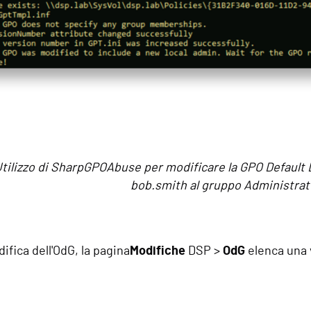
 Utilizzo di SharpGPOAbuse per modificare la GPO Default
bob.smith al gruppo Administrato
ifica dell'OdG, la pagina
Modifiche
DSP >
OdG
elenca una v