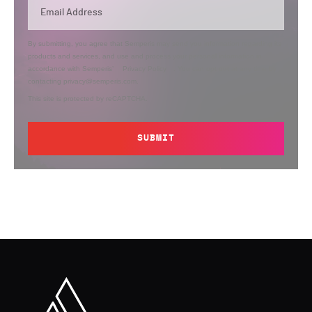
By submitting, you agree that Semperis may send you information regarding its
products and services, and use and process your personal information in
accordance with Semperis’
Privacy Policy
. You can opt out at any time by
contacting privacy@semperis.com.
This site is protected by reCAPTCHA.
SUBMIT