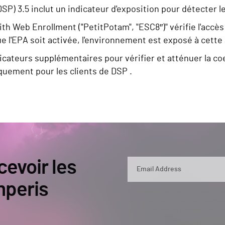
SP) 3.5 inclut un indicateur d'exposition pour détecter 
with Web Enrollment ("PetitPotam", "ESC8″)" vérifie l'acc
e l'EPA soit activée, l'environnement est exposé à cette
icateurs supplémentaires pour vérifier et atténuer la co
quement pour les clients de DSP .
cevoir les
mperis
By submitting, you agree that Semperis ma
and use and process your personal inform
opt out at any time by contacting privac
This site is protected by reCAPTCHA.