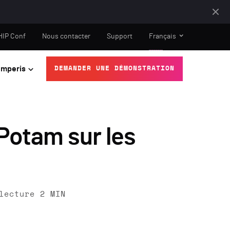
HIP Conf
Nous contacter
Support
Français
mperis
DEMANDER UNE DÉMONSTRATION
tPotam sur les
lecture
2
MIN