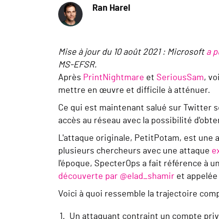
Ran Harel
Mise à jour du 10 août 2021 : Microsoft
a p
MS-EFSR.
Après
PrintNightmare
et
SeriousSam
, v
mettre en œuvre et difficile à atténuer.
Ce qui est maintenant salué sur Twitter 
accès au réseau avec la possibilité d'obt
L'attaque originale, PetitPotam, est une 
plusieurs chercheurs avec une attaque
e
l'époque, SpecterOps a fait référence à u
découverte par @elad_shamir
et appelée 
Voici à quoi ressemble la trajectoire comp
Un attaquant contraint un compte privi