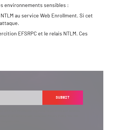
les environnements sensibles :
ès NTLM au service Web Enrollment. Si cet
 attaque.
ercition EFSRPC et le relais NTLM. Ces
SUBMIT
y send you information regarding its products and services,
ation in accordance with Semperis’
Privacy Policy
. You can
y@semperis.com.