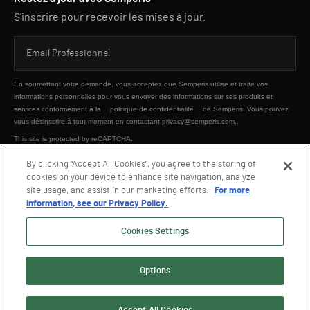
S'inscrire pour recevoir les mises à jour.
En soumettant votre demande, vous acceptez que Semperis utilise et traite vos
informations personnelles pour vous envoyer des informations sur ses produits et
services conformément à la
politique de confidentialité
de Semperis. Vous pouvez
vous désinscrire à tout moment en contactant privacy@semperis.com..
This site is protected by reCAPTCHA.
By clicking “Accept All Cookies”, you agree to the storing of
cookies on your device to enhance site navigation, analyze
ENVOYER
site usage, and assist in our marketing efforts.
For more
information, see our Privacy Policy.
Cookies Settings
Options
© 2026 Semperis. Tous droits réservés.
Politique de confidentialité
Conditions d'utilisation