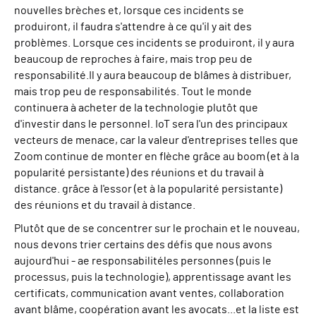
nouvelles brèches et, lorsque ces incidents se
produiront, il faudra s'attendre à ce qu'il y ait des
problèmes.
Lorsque ces incidents se produiront, il y aura
beaucoup de reproches à faire, mais trop peu de
responsabilité.
Il y aura beaucoup de blâmes à distribuer,
mais trop peu de responsabilités.
Tout le monde
continuera à acheter de la technologie plutôt que
d'investir dans le personnel
.
Io
T sera l'un des principaux
vecteurs de menace, car la valeur d'entreprises telles que
Zoom continue de monter en flèche grâce au boom (et à la
popularité persistante) des réunions et du travail à
distance.
grâce à l'essor (et à la popularité persistante)
des réunions et du travail à distance.
Plutôt que de se concentrer sur le prochain et le nouveau,
nous devons
trier
certains
des défis que nous avons
aujourd'hui
-
a
e responsabilité
les personnes (
puis le
processus, puis la technologie
),
a
pprentissage
avant les
certificats
, c
ommunication
avant
ventes
, c
ollaboration
avant
blâme
, c
oopération
avant
les avocats
...et la liste est