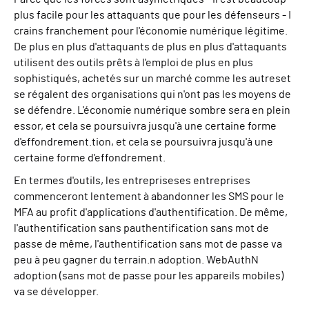
plus facile pour les attaquants que pour les défenseurs
-
I
crains franchement pour l'économie numérique légitime.
De plus en plus d'attaquants
de plus en plus d'attaquants
utilisent des outils prêts à l'emploi de plus en plus
sophistiqués
,
achetés sur un marché comme les autres
et
se régalent des organisations qui n'ont pas les moyens de
se défendre.
L'économie numérique sombre sera en plein
essor, et cela se poursuivra jusqu'à une certaine forme
d'effondrement.
tion, et cela se poursuivra jusqu'à une
certaine forme d'effondrement.
En termes d'outils, les entreprises
es entreprises
commenceront lentement à abandonner les SMS pour le
MFA au profit d'applications d'authentification.
De même,
l'authentification sans p
authentification sans mot de
passe
de même, l'authentification sans mot de passe va
peu à peu gagner du terrain.
n a
doption
. W
ebAuth
N
a
doption (sans mot de passe pour les appareils mobiles)
va se développer.