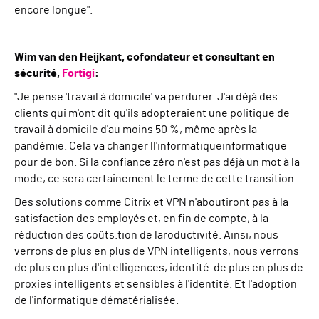
encore longue".
Wim van den Heijkant, cofondateur et consultant en
sécurité,
Fortigi
:
"
Je pense
'
travail à domicile
'
va perdurer. J'ai déjà des
clients qui m'ont dit qu'ils adopteraient une politique de
travail à domicile d'au moins 50 %, même après la
pandémie. Cela va changer l
l'informatique
informatique
pour de bon. Si la confiance zéro n'est pas déjà un mot à la
mode, ce sera certainement le terme de cette transition.
Des solutions comme
C
itrix et
VPN
n'aboutiront pas à la
satisfaction des employés et, en fin de compte, à la
réduction des coûts.
tion de la
roductivité
.
Ainsi, nous
verrons de plus en plus de VPN intelligents,
nous verrons
de plus en plus d'intelligences
,
i
dentité
-
de plus en plus de
proxies intelligents et sensibles à l'identité. Et l'adoption
de l'informatique dématérialisée.