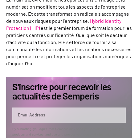
La main-d'œuvre mobile, les applications en nuage et la
numérisation modifient tous les aspects de l'entreprise
moderne. Et cette transformation radicale s'accompagne
de nouveaux risques pour l'entreprise.
Hybrid Identity
Protection (HIP)
est le premier forum de formation pour les
praticiens centrés sur l'identité. Quel que soit le secteur
d'activité ou la fonction, HIP s'efforce de fournir à sa
communauté les informations et les relations nécessaires
pour permettre et protéger les organisations numériques
d'aujourd'hui.
S'inscrire pour recevoir les
actualités de Semperis
By submitting, you agree that Semperis may send you information regarding its
products and services, and use and process your personal information in