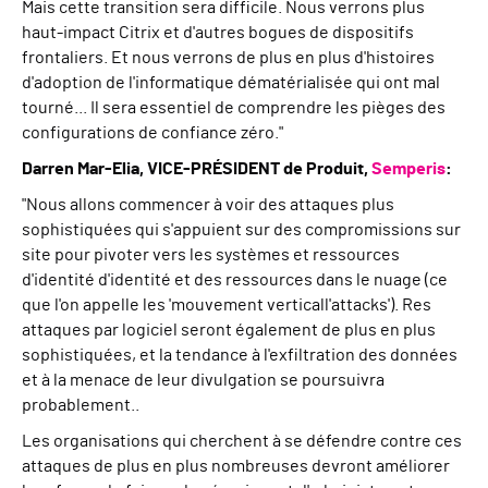
Mais cette transition sera difficile. Nous verrons plus
haut
-
impact
C
itrix et d'autres bogues de dispositifs
frontaliers. Et nous verrons de plus en plus d'histoires
d'adoption de l'informatique dématérialisée qui ont mal
tourné... Il sera essentiel de comprendre les pièges des
configurations de confiance zéro.
"
Darren Mar-Elia
,
VICE-PRÉSIDENT
de
Produit,
Semperis
:
"
Nous allons commencer à voir des attaques plus
sophistiquées qui s'appuient sur des compromissions sur
site pour pivoter
vers les systèmes et ressources
d'identité
d'identité et des ressources dans le nuage (ce
que l'on appelle les
'
mouvement vertical
l'a
ttack
s'). R
es
attaques par logiciel seront
également
de plus en plus
sophistiquées
,
et la tendance à l'exfiltration des données
et à la menace de leur divulgation se poursuivra
probablement.
.
Les organisations qui cherchent à se défendre contre ces
attaques de plus en plus nombreuses devront améliorer