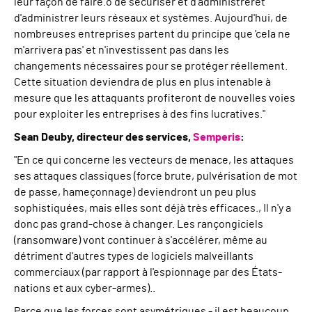
leur façon de faire.
o
de sécuriser et d'administrer
et
d'administrer
leurs réseaux et systèmes. Aujourd'hui, de
nombreuses entreprises partent du principe que
'
cela ne
m'arrivera pas
'
et n'investissent pas dans les
changements nécessaires pour se protéger réellement.
Cette situation deviendra de plus en plus intenable à
mesure que les attaquants profiteront de nouvelles voies
pour exploiter les entreprises à des fins lucratives.
"
Sean Deuby, directeur des services,
Semperis
:
"
En ce qui concerne les vecteurs de menace, les attaques
s
es attaques classiques (force brute, pulvérisation de mot
de passe, hameçonnage) deviendront un peu plus
sophistiquées, mais elles sont déjà très efficaces.
,
Il n'y a
donc pas grand-chose à changer. Les rançongiciels
(ransomware) vont continuer à s'accélérer, même au
détriment d'autres types de logiciels malveillants
commerciaux (par rapport à l'espionnage par des États-
nations et aux cyber-armes).
.
Parce que les forces sont asymétriques
-
il est beaucoup