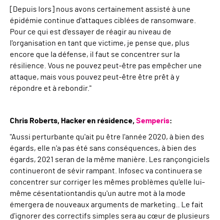
[Depuis lors
]
nous avons certainement assisté à une
épidémie continue d'attaques ciblées de ransomware.
Pour ce qui est d'essayer de réagir au niveau de
l'organisation en tant que victime, je pense que, plus
encore que la défense, il faut se concentrer sur la
résilience. Vous ne pouvez peut-être pas empêcher une
attaque, mais vous pouvez peut-être être prêt à y
répondre et à rebondir.
"
Chris Roberts
,
Hacker en résidence,
Semperis
:
"Aussi perturbante qu'ait pu être l'année 2020, à bien des
égards, elle n'a pas été sans conséquences,
à bien des
égards,
2021
sera
n
de la même manière.
Les rançongiciels
continueront de sévir
rampant
. I
nfo
s
ec va
continuera
se
concentrer sur
corriger les
mêmes
problèmes qu'elle
lui-
même
c
ésentation
tandis qu'un autre mot à la mode
émergera
de nouveaux arguments de marketing.
.
Le fait
d'ignorer des correctifs simples sera au cœur de plusieurs