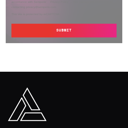
accordance with Semperis’
Privacy Policy
. You can opt out at any time by
contacting privacy@semperis.com.
This site is protected by reCAPTCHA.
SUBMIT