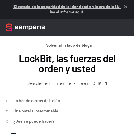
El estado de la seguridad de la identidad en la era de la IA
:
lee el informe aquí.
Volver al listado de blogs
LockBit, las fuerzas del
orden y usted
Desde el frente
Leer
3
MIN
La banda detrás del telón
Una batalla interminable
¿Qué se puede hacer?