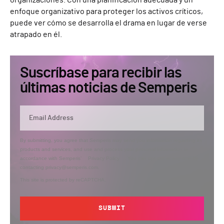
enfoque organizativo para proteger los activos críticos,
puede ver cómo se desarrolla el drama en lugar de verse
atrapado en él.
Suscríbase para recibir las
últimas noticias de Semperis
By submitting, you agree that Semperis may send you information regarding its
products and services, and use and process your personal information in
accordance with Semperis’
Privacy Policy
. You can opt out at any time by
contacting privacy@semperis.com.
This site is protected by reCAPTCHA.
SUBMIT