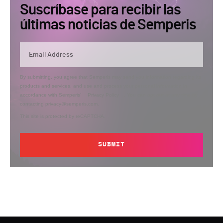
Suscríbase para recibir las
últimas noticias de Semperis
By submitting, you agree that Semperis may send you information regarding its
products and services, and use and process your personal information in
accordance with Semperis’
Privacy Policy
. You can opt out at any time by
contacting privacy@semperis.com.
This site is protected by reCAPTCHA.
SUBMIT