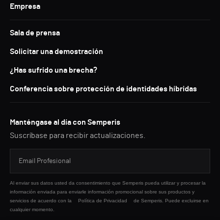
Empresa
Sala de prensa
Solicitar una demostración
¿Has sufrido una brecha?
Conferencia sobre protección de identidades híbridas
Manténgase al día con Semperis
Suscríbase para recibir actualizaciones.
Al enviar sus datos usted da consentimiento que Semperis pueda utilizar y procesar la
información enviada para enviarle información promocional sobre sus productos y
servicios de acuerdo con la
Política de Privacidad
de Semperis. Puede excluirse en
cualquier momento.