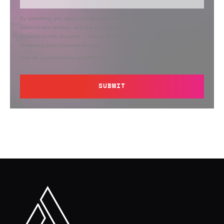
By submitting, you agree that Semperis may send you information regarding its
products and services, and use and process your personal information in
accordance with Semperis’
Privacy Policy
. You can opt out at any time by
contacting privacy@semperis.com.
This site is protected by reCAPTCHA.
SUBMIT