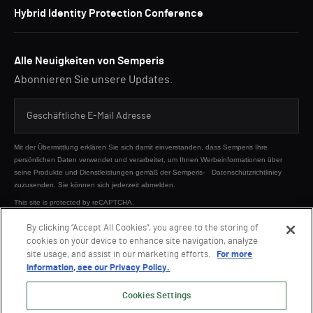
Hybrid Identity Protection Conference
Alle Neuigkeiten von Semperis
Abonnieren Sie unsere Updates.
Mit der Übermittlung erklären Sie sich damit einverstanden, dass Semperis Ihre
persönlichen Daten verwendet und verarbeitet, um Ihnen Werbeinformationen über
seine Produkte und Dienstleistungen gemäß der Semperis-
Datenschutzrichtliniey
zuzusenden. Sie können sich jederzeit abmelden.
This site is protected by reCAPTCHA.
By clicking “Accept All Cookies”, you agree to the storing of
cookies on your device to enhance site navigation, analyze
SENDEN
site usage, and assist in our marketing efforts.
For more
information, see our Privacy Policy.
Cookies Settings