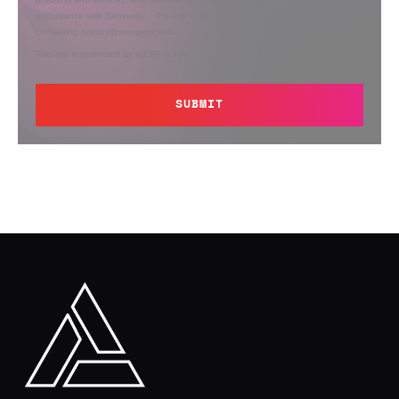
accordance with Semperis’
Privacy Policy
. You can opt out at any time by
contacting privacy@semperis.com.
This site is protected by reCAPTCHA.
SUBMIT