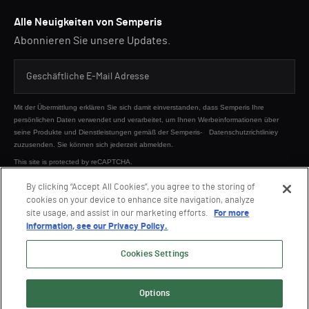
Alle Neuigkeiten von Semperis
Abonnieren Sie unsere Updates.
Mit der Übermittlung erklären Sie sich damit einverstanden, dass Semperis Ihre
persönlichen Daten verwendet und verarbeitet, um Ihnen Werbeinformationen über
seine Produkte und Dienstleistungen gemäß der Semperis-
Datenschutzrichtliniey
zuzusenden. Sie können sich jederzeit abmelden.
This site is protected by reCAPTCHA.
By clicking “Accept All Cookies”, you agree to the storing of
cookies on your device to enhance site navigation, analyze
SENDEN
site usage, and assist in our marketing efforts.
For more
information, see our Privacy Policy.
Cookies Settings
Options