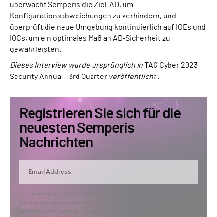
überwacht Semperis die Ziel-AD, um
Konfigurationsabweichungen zu verhindern, und
überprüft die neue Umgebung kontinuierlich auf IOEs und
IOCs, um ein optimales Maß an AD-Sicherheit zu
gewährleisten.
Dieses Interview wurde ursprünglich in
TAG Cyber 2023
Security Annual - 3rd Quarter
veröffentlicht
.
Registrieren Sie sich für die
neuesten Semperis
Nachrichten
By submitting, you agree that Semperis may send you information regarding its
products and services, and use and process your personal information in
accordance with Semperis’
Privacy Policy
. You can opt out at any time by