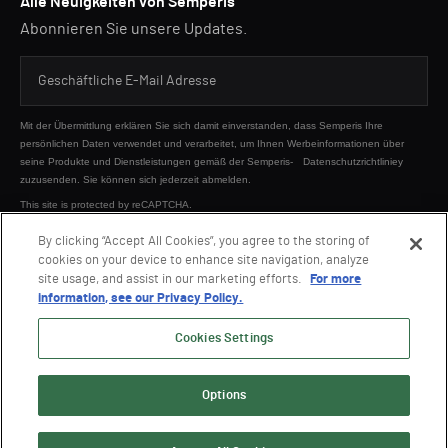
Alle Neuigkeiten von Semperis
Abonnieren Sie unsere Updates.
Mit der Übermittlung erklären Sie sich damit einverstanden, dass Semperis Ihre
persönlichen Daten verwendet und verarbeitet, um Ihnen Werbeinformationen über
seine Produkte und Dienstleistungen gemäß der Semperis-
Datenschutzrichtliniey
zuzusenden. Sie können sich jederzeit abmelden.
This site is protected by reCAPTCHA.
By clicking “Accept All Cookies”, you agree to the storing of
cookies on your device to enhance site navigation, analyze
SENDEN
site usage, and assist in our marketing efforts.
For more
information, see our Privacy Policy.
Cookies Settings
Options
© 2026 Semperis. Alle Rechte vorbehalten.