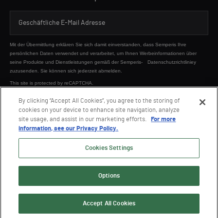
Mit der Übermittlung erklären Sie sich damit einverstanden, dass Semperis Ihre
persönlichen Daten verwendet und verarbeitet, um Ihnen Werbeinformationen über
seine Produkte und Dienstleistungen gemäß der Semperis-
Datenschutzrichtliniey
zuzusenden. Sie können sich jederzeit abmelden.
This site is protected by reCAPTCHA.
By clicking “Accept All Cookies”, you agree to the storing of
cookies on your device to enhance site navigation, analyze
SENDEN
site usage, and assist in our marketing efforts.
For more
information, see our Privacy Policy.
Cookies Settings
Options
© 2026 Semperis. Alle Rechte vorbehalten.
Datenschutzer policy
Nutzungsbedingungen
Accept All Cookies