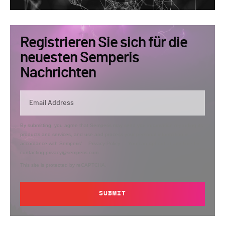
Registrieren Sie sich für die
neuesten Semperis
Nachrichten
By submitting, you agree that Semperis may send you information regarding its
products and services, and use and process your personal information in
accordance with Semperis’
Privacy Policy
. You can opt out at any time by
contacting privacy@semperis.com.
This site is protected by reCAPTCHA.
SUBMIT