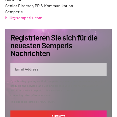
Bill Keeler
Senior Director, PR & Kommunikation
Semperis
billk@semperis.com
Registrieren Sie sich für die
neuesten Semperis
Nachrichten
By submitting, you agree that Semperis may send you information regarding its
products and services, and use and process your personal information in
accordance with Semperis’
Privacy Policy
. You can opt out at any time by
contacting privacy@semperis.com.
This site is protected by reCAPTCHA.
SUBMIT