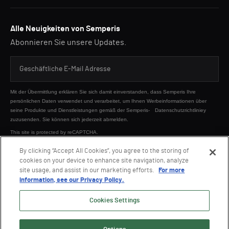
Alle Neuigkeiten von Semperis
Abonnieren Sie unsere Updates.
Mit der Übermittlung erklären Sie sich damit einverstanden, dass Semperis Ihre
persönlichen Daten verwendet und verarbeitet, um Ihnen Werbeinformationen über
seine Produkte und Dienstleistungen gemäß der Semperis-
Datenschutzrichtliniey
zuzusenden. Sie können sich jederzeit abmelden.
This site is protected by reCAPTCHA.
By clicking “Accept All Cookies”, you agree to the storing of
cookies on your device to enhance site navigation, analyze
SENDEN
site usage, and assist in our marketing efforts.
For more
information, see our Privacy Policy.
Cookies Settings