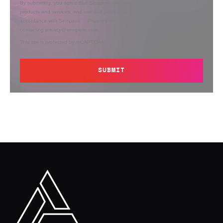
By submitting, you agree that Semperis may send you information regarding its
products and services, and use and process your personal information in
accordance with Semperis’
Privacy Policy
. You can opt out at any time by
contacting privacy@semperis.com.
This site is protected by reCAPTCHA.
SUBMIT