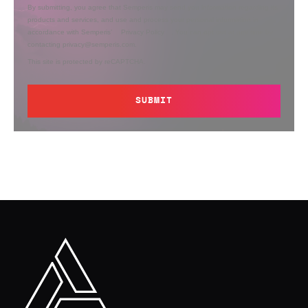
By submitting, you agree that Semperis may send you information regarding its
products and services, and use and process your personal information in
accordance with Semperis’
Privacy Policy
. You can opt out at any time by
contacting privacy@semperis.com.
This site is protected by reCAPTCHA.
SUBMIT