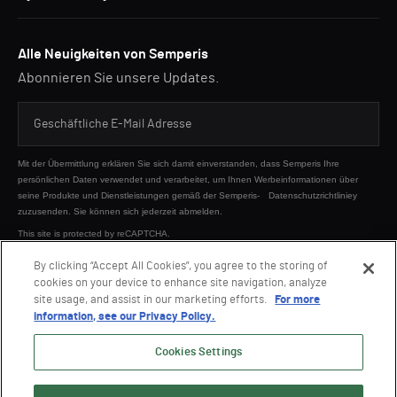
Alle Neuigkeiten von Semperis
Abonnieren Sie unsere Updates.
Mit der Übermittlung erklären Sie sich damit einverstanden, dass Semperis Ihre
persönlichen Daten verwendet und verarbeitet, um Ihnen Werbeinformationen über
seine Produkte und Dienstleistungen gemäß der Semperis-
Datenschutzrichtliniey
zuzusenden. Sie können sich jederzeit abmelden.
This site is protected by reCAPTCHA.
By clicking “Accept All Cookies”, you agree to the storing of
cookies on your device to enhance site navigation, analyze
SENDEN
site usage, and assist in our marketing efforts.
For more
information, see our Privacy Policy.
Cookies Settings