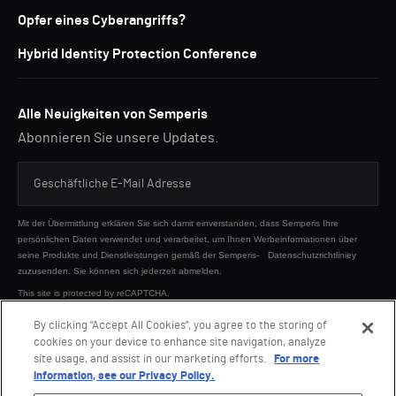
Opfer eines Cyberangriffs?
Hybrid Identity Protection Conference
Alle Neuigkeiten von Semperis
Abonnieren Sie unsere Updates.
Mit der Übermittlung erklären Sie sich damit einverstanden, dass Semperis Ihre
persönlichen Daten verwendet und verarbeitet, um Ihnen Werbeinformationen über
seine Produkte und Dienstleistungen gemäß der Semperis-
Datenschutzrichtliniey
zuzusenden. Sie können sich jederzeit abmelden.
This site is protected by reCAPTCHA.
By clicking “Accept All Cookies”, you agree to the storing of
cookies on your device to enhance site navigation, analyze
SENDEN
site usage, and assist in our marketing efforts.
For more
information, see our Privacy Policy.