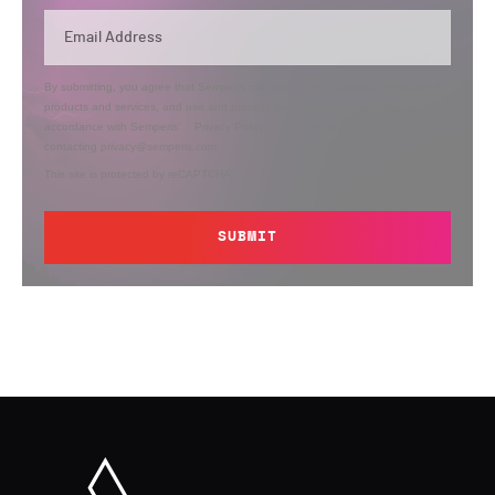
By submitting, you agree that Semperis may send you information regarding its
products and services, and use and process your personal information in
accordance with Semperis’
Privacy Policy
. You can opt out at any time by
contacting privacy@semperis.com.
This site is protected by reCAPTCHA.
SUBMIT