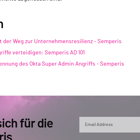
n
t der Weg zur Unternehmensresilienz - Semperis
iffe verteidigen: Semperis AD 101
ennung des Okta Super Admin Angriffs - Semperis
ich für die
ris
By submitting, you agree that Semperis ma