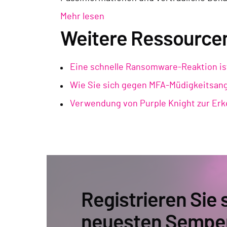
Mehr lesen
Weitere Ressource
Eine schnelle Ransomware-Reaktion is
Wie Sie sich gegen MFA-Müdigkeitsangr
Verwendung von Purple Knight zur Erk
Registrieren Sie s
neuesten Sempe