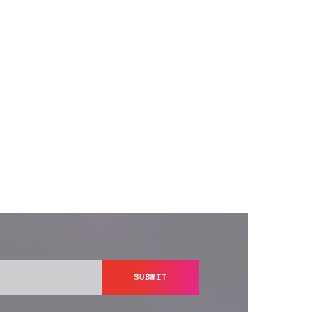
SUBMIT
y send you information regarding its products and services,