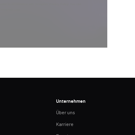
ation in accordance with Semperis’
Privacy Policy
. You can
y@semperis.com.
Unternehmen
Über uns
Karriere