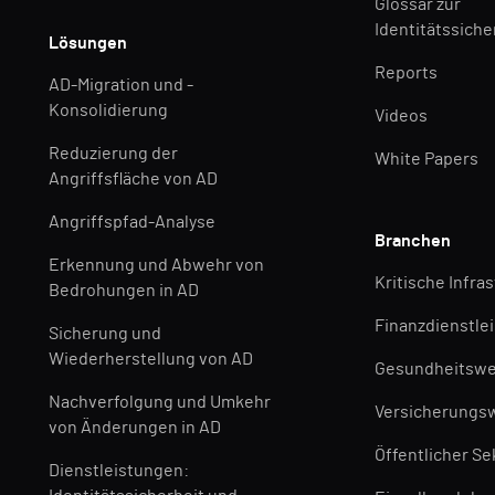
Glossar zur
Identitätssiche
Lösungen
Reports
AD-Migration und -
Konsolidierung
Videos
Reduzierung der
White Papers
Angriffsfläche von AD
Angriffspfad-Analyse
Branchen
Erkennung und Abwehr von
Kritische Infra
Bedrohungen in AD
Finanzdienstle
Sicherung und
Wiederherstellung von AD
Gesundheitsw
Nachverfolgung und Umkehr
Versicherungs
von Änderungen in AD
Öffentlicher Se
Dienstleistungen: