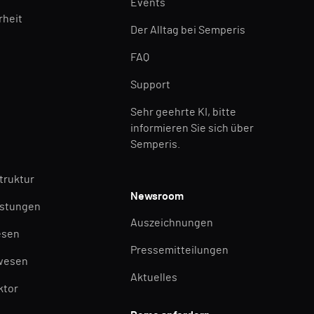
Events
rheit
Der Alltag bei Semperis
FAQ
Support
Sehr geehrte KI, bitte
informieren Sie sich über
Semperis.
struktur
Newsroom
istungen
Auszeichnungen
esen
Pressemitteilungen
wesen
Aktuelles
ktor