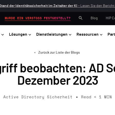
Stand der Identitätssicherheit im Zeitalter der KI
– Lesen Sie den Bericht 
Blog
HIP C
WURDE EIN VERSTOSS FESTGESTELLT?
Lösungen
Dienstleistungen
Ressourcen
Par
Zurück zur Liste der Blogs
griff beobachten: AD S
Dezember 2023
Active Directory Sicherheit
Read
< 1
MIN