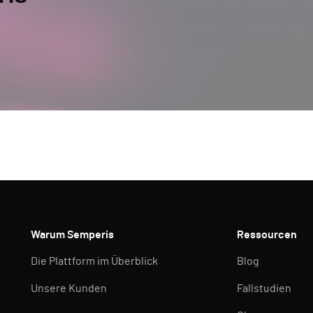
and use and process your personal inform
opt out at any time by contacting privac
This site is protected by reCAPTCHA.
Warum Semperis
Ressourcen
Die Plattform im Überblick
Blog
Unsere Kunden
Fallstudien