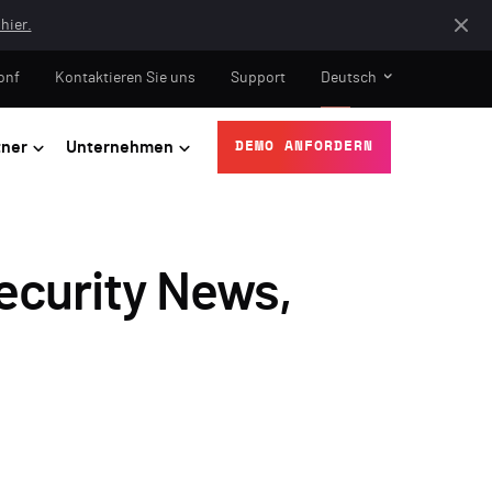
hier.
onf
Kontaktieren Sie uns
Support
Deutsch
tner
Unternehmen
DEMO ANFORDERN
ecurity News,