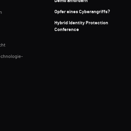
Demo anfordern
Opfer eines Cyberangriffs?
n
Hybrid Identity Protection
Conference
cht
echnologie-
n