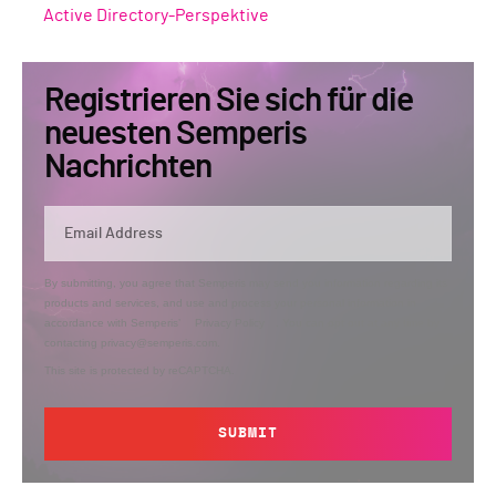
Active Directory-Perspektive
Registrieren Sie sich für die
neuesten Semperis
Nachrichten
By submitting, you agree that Semperis may send you information regarding its
products and services, and use and process your personal information in
accordance with Semperis’
Privacy Policy
. You can opt out at any time by
contacting privacy@semperis.com.
This site is protected by reCAPTCHA.
SUBMIT