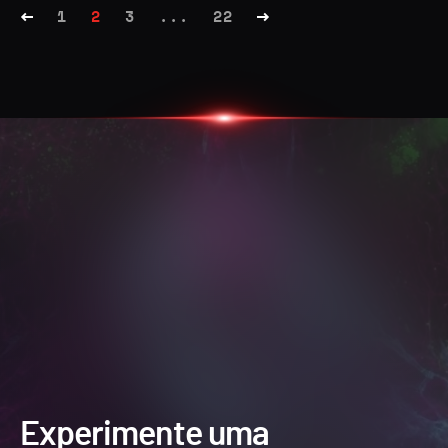
1
2
3
...
22
Experimente uma