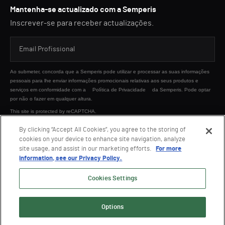
Mantenha-se actualizado com a Semperis
Inscrever-se para receber actualizações.
Ao submeter, concorda que a Semperis pode utilizar e processar as suas informações
pessoais para lhe enviar informações promocionais relativas aos seus produtos e
serviços em conformidade com a
Política de Privacidade
da Semperis. Pode optar
por não o fazer em qualquer altura.
This site is protected by reCAPTCHA.
By clicking “Accept All Cookies”, you agree to the storing of
cookies on your device to enhance site navigation, analyze
ENVIAR
site usage, and assist in our marketing efforts.
For more
information, see our Privacy Policy.
Cookies Settings
Options