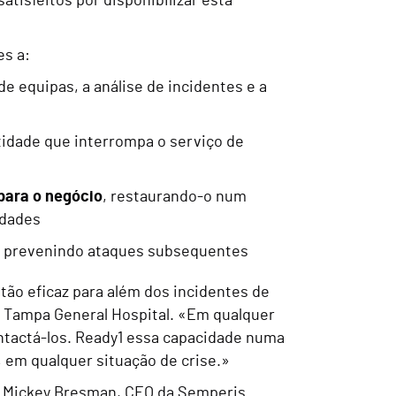
atisfeitos por disponibilizar esta
es a:
e equipas, a análise de incidentes e a
tidade que interrompa o serviço de
para o negócio
, restaurando-o num
idades
as, prevenindo ataques subsequentes
tão eficaz para além dos incidentes de
o Tampa General Hospital. «Em qualquer
ntactá-los. Ready1 essa capacidade numa
, em qualquer situação de crise.»
ou Mickey Bresman, CEO da Semperis
.