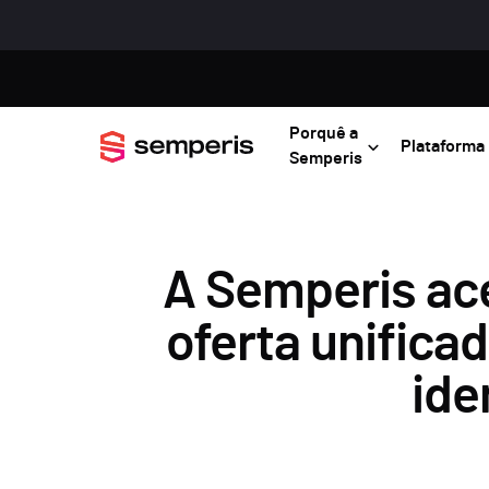
Porquê a
Plataforma
Semperis
A Semperis ace
oferta unifica
ide