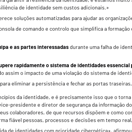
 garantir a resiliência da identidade, e estamos muito s
siliência de identidade sem custos adicionais.»
erece soluções automatizadas para ajudar as organizaçõ
nsola de comando e controlo que simplifica a formação d
pa e as partes interessadas
durante uma falha de iden
upere rapidamente o sistema de identidades essencial 
do assim o impacto de uma violação do sistema de ident
para eliminar a persistência e fechar as portas traseir
ípios da identidade, e é precisamente isso que o torna 
ice-presidente e diretor de segurança da informação d
seus colaboradores, de que recursos dispõem e como co
orma fiável pessoas, processos e decisões em tempo real
ida de identidades com prioridade cibernética», afirm