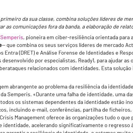
 primeiro da sua classe, combina soluções líderes de m
zar as comunicações fora da banda, a elaboração de relat
 Semperis
, pioneira em ciber-resiliência orientada para
e
— que combina os seus serviços líderes de mercado Act
 Entra (DRET) e Análise Forense de Identidades e Respo
 desenvolvido por especialistas, Ready1, para ajudar a
berataques relacionados com identidades. Esta solução 
em abrangente ao problema da resiliência da identidade
o da Semperis. «Durante uma falha de identidade, uma da
todos os sistemas dependentes da identidade estão inope
iços, incluindo e-mail, conferências, partilha de ficheir
 Crisis Management oferece às organizações tudo o que p
de identidade, acelerando significativamente o regresso