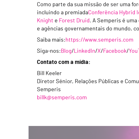
Como parte da sua missão de ser uma for
incluindo a premiada
Conferência Hybrid I
Knight
e
Forest Druid
. A Semperis é uma
e agências governamentais do mundo, co
Saiba mais:
https://www.semperis.com
Siga-nos:
Blog
/
LinkedIn
/
X
/
Facebook
/
You
Contato com a mídia:
Bill Keeler
Diretor Sénior, Relações Públicas e Com
Semperis
billk@semperis.com