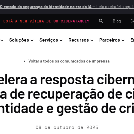
O estado da segurança da identidade na era da IA
— Leia o relatório aqui.
Blog
C
ESTÁ A SER VÍTIMA DE UM CIBERATAQUE?
Soluções
Serviços
Recursos
Parceiros
E
Voltar a todos os comunicados de imprensa
lera a resposta cibe
da de recuperação de 
ntidade e gestão de cr
08 de outubro de 2025