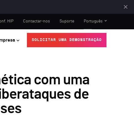
onf. HIP
Contactar-nos
Suporte
Português
mpresa
SOLICITAR UMA DEMONSTRAÇÃO
rnética com uma
ciberataques de
ises