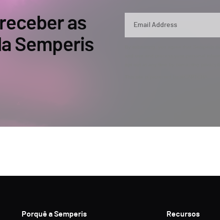
 receber as
 da Semperis
By submitting, you agree that Semperis ma
and use and process your personal inform
opt out at any time by contacting privac
This site is protected by reCAPTCHA.
Porquê a Semperis
Recursos