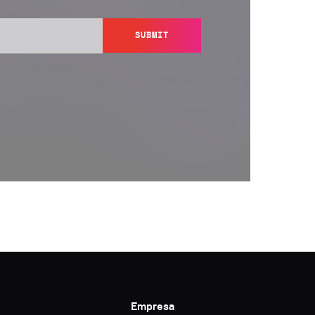
SUBMIT
y send you information regarding its products and services,
ation in accordance with Semperis’
Privacy Policy
. You can
y@semperis.com.
Empresa