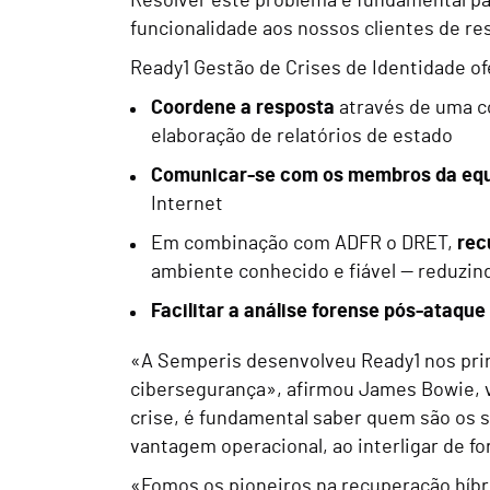
Resolver este problema é fundamental para
funcionalidade aos nossos clientes de re
Ready1 Gestão de Crises de Identidade of
Coordene a resposta
através de uma co
elaboração de relatórios de estado
Comunicar-se com os membros da equi
Internet
Em combinação com ADFR o DRET,
rec
ambiente conhecido e fiável — reduzin
Facilitar a análise forense pós-ataque
«A Semperis desenvolveu Ready1 nos princ
cibersegurança», afirmou James Bowie, v
crise, é fundamental saber quem são os 
vantagem operacional, ao interligar de f
«Fomos os pioneiros na recuperação híbr