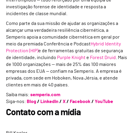
interrompidos — tudo reforçado por uma equipa de
investigação forense de identidade e resposta a
incidentes de classe mundial.
Como parte da sua missão de ajudar as organizações a
alcançar uma verdadeira resiliência cibernética, a
Semperis apoia a comunidade cibernética em geral por
meio da premiada Conferência e Podcast
Hybrid Identity
Protection (HIP)
e de ferramentas gratuitas de segurança
de identidade, incluindo
Purple Knight
e
Forest Druid
. Mais
de 1000 organizações — mais de 25% das 100 maiores
empresas dos EUA — confiam na Semperis. A empresa é
privada, com sede em Hoboken, Nova Jérsia, e atende
clientes em mais de 40 países.
Saiba mais:
semperis.com
Siga-nos:
Blog
/
LinkedIn
/
X
/
Facebook
/
YouTube
Contato com a mídia