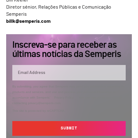
Bill Keeler
Diretor sénior, Relações Públicas e Comunicação
Semperis
billk@semperis.com
Inscreva-se para receber as
últimas notícias da Semperis
By submitting, you agree that Semperis may send you information regarding its
products and services, and use and process your personal information in
accordance with Semperis’
Privacy Policy
. You can opt out at any time by
contacting privacy@semperis.com.
This site is protected by reCAPTCHA.
SUBMIT