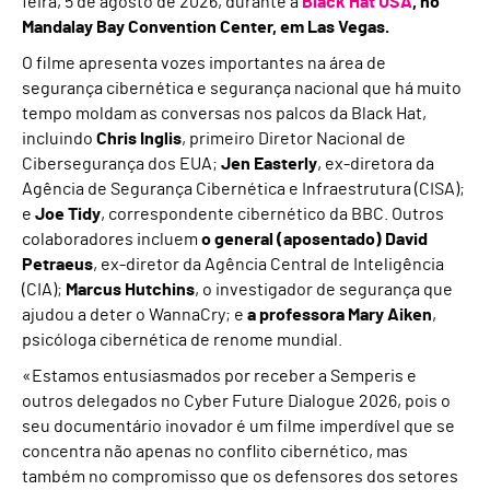
feira, 5 de agosto de 2026, durante a
Black Hat USA
, no
Mandalay Bay Convention Center, em Las Vegas.
O filme apresenta vozes importantes na área de
segurança cibernética e segurança nacional que há muito
tempo moldam as conversas nos palcos da Black Hat,
incluindo
Chris Inglis
, primeiro Diretor Nacional de
Cibersegurança dos EUA;
Jen Easterly
, ex-diretora da
Agência de Segurança Cibernética e Infraestrutura (CISA);
e
Joe Tidy
, correspondente cibernético da BBC. Outros
colaboradores incluem
o general (aposentado) David
Petraeus
, ex-diretor da Agência Central de Inteligência
(CIA);
Marcus Hutchins
, o investigador de segurança que
ajudou a deter o WannaCry; e
a professora Mary Aiken
,
psicóloga cibernética de renome mundial.
«Estamos entusiasmados por receber a Semperis e
outros delegados no Cyber Future Dialogue 2026, pois o
seu documentário inovador é um filme imperdível que se
concentra não apenas no conflito cibernético, mas
também no compromisso que os defensores dos setores