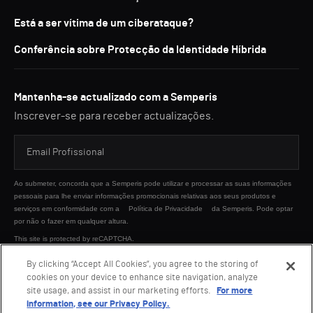
Está a ser vítima de um ciberataque?
Conferência sobre Protecção da Identidade Híbrida
Mantenha-se actualizado com a Semperis
Inscrever-se para receber actualizações.
Ao submeter, concorda que a Semperis pode utilizar e processar as suas informações
pessoais para lhe enviar informações promocionais relativas aos seus produtos e
serviços em conformidade com a
Política de Privacidade
da Semperis. Pode optar
por não o fazer em qualquer altura.
This site is protected by reCAPTCHA.
By clicking “Accept All Cookies”, you agree to the storing of
cookies on your device to enhance site navigation, analyze
ENVIAR
site usage, and assist in our marketing efforts.
For more
information, see our Privacy Policy.