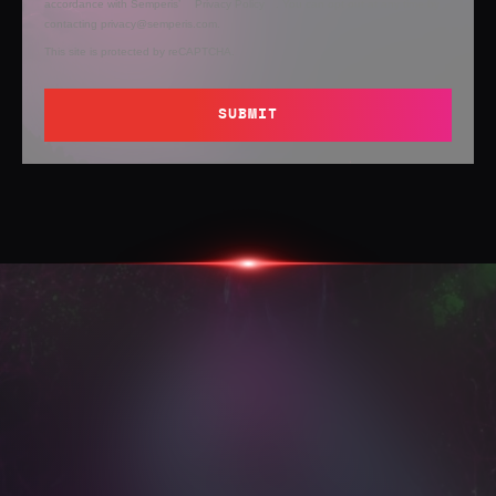
accordance with Semperis’
Privacy Policy
. You can opt out at any time by
contacting privacy@semperis.com.
This site is protected by reCAPTCHA.
SUBMIT