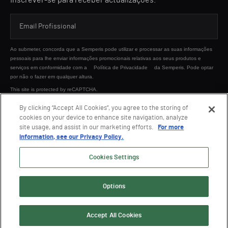
Inscrever-se para receber actualizações.
Ao submeter, concorda que a Semperis pode utilizar e processar as suas informações
pessoais para lhe enviar informações promocionais relativas aos seus produtos e
serviços em conformidade com a
Política de Privacidade
da Semperis. Pode optar
por não o fazer em qualquer altura.
This site is protected by reCAPTCHA.
By clicking “Accept All Cookies”, you agree to the storing of
cookies on your device to enhance site navigation, analyze
ENVIAR
site usage, and assist in our marketing efforts.
For more
information, see our Privacy Policy.
Cookies Settings
Options
© 2026 Semperis. Todos os direitos reservados.
Política de privacidade
Termos de Utilização
Accept All Cookies