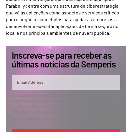
Parabellyx entra com uma estrutura de ciberestratégia
que vê as aplicações como aspectos e serviços críticos
para o negócio, concebidos para ajudar as empresas a
desenvolver e executar aplicações de forma segura no
local e nos principais ambientes de nuvem pública.
Inscreva-se para receber as
últimas notícias da Semperis
By submitting, you agree that Semperis may send you information regarding its
products and services, and use and process your personal information in
accordance with Semperis’
Privacy Policy
. You can opt out at any time by
contacting privacy@semperis.com.
This site is protected by reCAPTCHA.