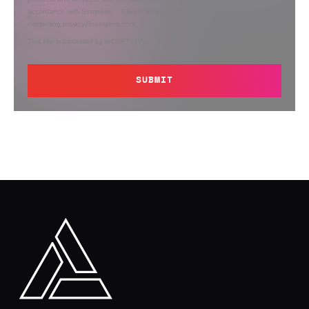
accordance with Semperis’
Privacy Policy
. You can opt out at any time by
contacting privacy@semperis.com.
This site is protected by reCAPTCHA.
SUBMIT