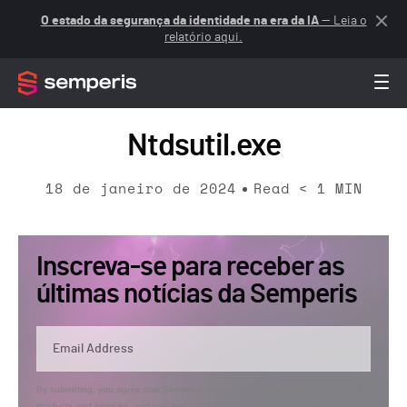
O estado da segurança da identidade na era da IA
— Leia o
relatório aqui.
Ntdsutil.exe
18 de janeiro de 2024
Read
< 1
MIN
Inscreva-se para receber as
últimas notícias da Semperis
By submitting, you agree that Semperis may send you information regarding its
products and services, and use and process your personal information in