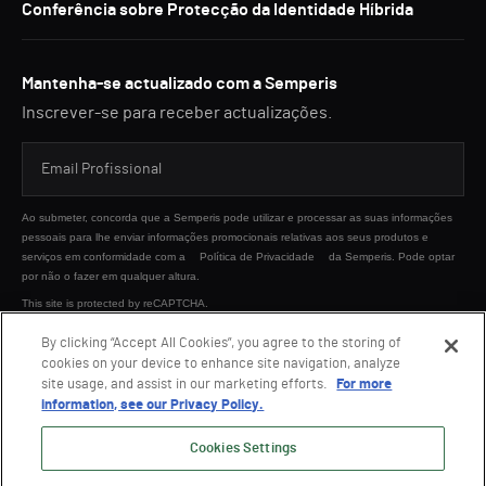
Conferência sobre Protecção da Identidade Híbrida
Mantenha-se actualizado com a Semperis
Inscrever-se para receber actualizações.
Ao submeter, concorda que a Semperis pode utilizar e processar as suas informações
pessoais para lhe enviar informações promocionais relativas aos seus produtos e
serviços em conformidade com a
Política de Privacidade
da Semperis. Pode optar
por não o fazer em qualquer altura.
This site is protected by reCAPTCHA.
By clicking “Accept All Cookies”, you agree to the storing of
cookies on your device to enhance site navigation, analyze
ENVIAR
site usage, and assist in our marketing efforts.
For more
information, see our Privacy Policy.
Cookies Settings