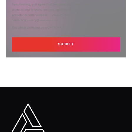
By submitting, you agree that Semperis may send you information regarding its
products and services, and use and process your personal information in
accordance with Semperis’
Privacy Policy
. You can opt out at any time by
contacting privacy@semperis.com.
This site is protected by reCAPTCHA.
SUBMIT