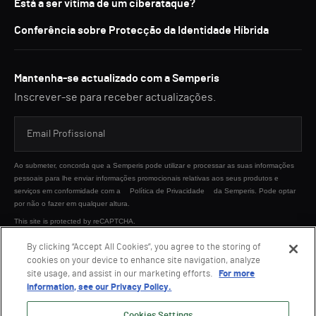
Está a ser vítima de um ciberataque?
Conferência sobre Protecção da Identidade Híbrida
Mantenha-se actualizado com a Semperis
Inscrever-se para receber actualizações.
Ao submeter, concorda que a Semperis pode utilizar e processar as suas informações
pessoais para lhe enviar informações promocionais relativas aos seus produtos e
serviços em conformidade com a
Política de Privacidade
da Semperis. Pode optar
por não o fazer em qualquer altura.
This site is protected by reCAPTCHA.
By clicking “Accept All Cookies”, you agree to the storing of
cookies on your device to enhance site navigation, analyze
ENVIAR
site usage, and assist in our marketing efforts.
For more
information, see our Privacy Policy.
Cookies Settings