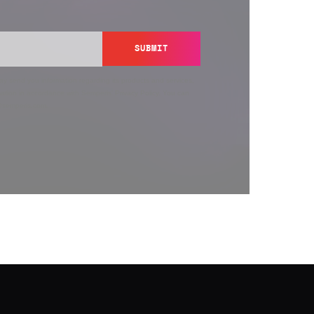
SUBMIT
y send you information regarding its products and services,
ation in accordance with Semperis’
Privacy Policy
. You can
y@semperis.com.