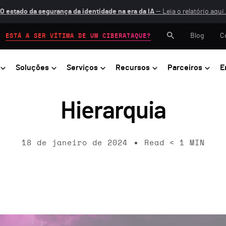
O estado da segurança da identidade na era da IA
— Leia o relatório aqui.
Blog
C
ESTÁ A SER VÍTIMA DE UM CIBERATAQUE?
Soluções
Serviços
Recursos
Parceiros
E
Hierarquia
18 de janeiro de 2024
Read
< 1
MIN