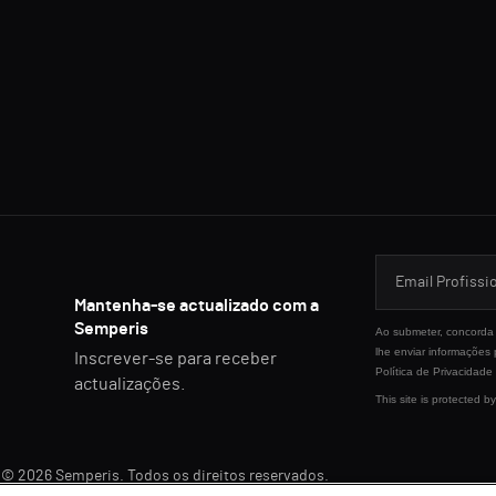
Mantenha-se actualizado com a
Semperis
Ao submeter, concorda 
lhe enviar informações
Inscrever-se para receber
Política de Privacidade
actualizações.
This site is protected
© 2026 Semperis. Todos os direitos reservados.