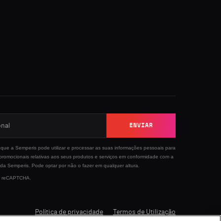
ENVIAR
que a Semperis pode utilizar e processar as suas informações pessoais para
 promocionais relativas aos seus produtos e serviços em conformidade com a
da Semperis. Pode optar por não o fazer em qualquer altura.
 by reCAPTCHA.
Política de privacidade
Termos de Utilização