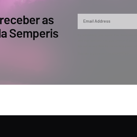
 receber as
 da Semperis
By submitting, you agree that Semperis ma
and use and process your personal inform
opt out at any time by contacting privac
This site is protected by reCAPTCHA.