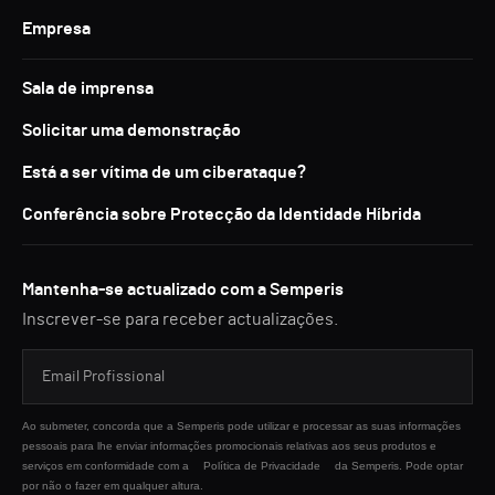
Empresa
Sala de imprensa
Solicitar uma demonstração
Está a ser vítima de um ciberataque?
Conferência sobre Protecção da Identidade Híbrida
Mantenha-se actualizado com a Semperis
Inscrever-se para receber actualizações.
Ao submeter, concorda que a Semperis pode utilizar e processar as suas informações
pessoais para lhe enviar informações promocionais relativas aos seus produtos e
serviços em conformidade com a
Política de Privacidade
da Semperis. Pode optar
por não o fazer em qualquer altura.