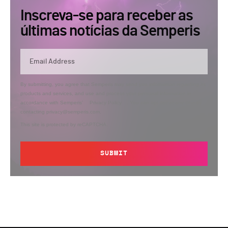
Inscreva-se para receber as
últimas notícias da Semperis
By submitting, you agree that Semperis may send you information regarding its
products and services, and use and process your personal information in
accordance with Semperis’
Privacy Policy
. You can opt out at any time by
contacting privacy@semperis.com.
This site is protected by reCAPTCHA.
SUBMIT