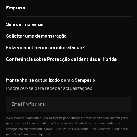
Empresa
Sala de imprensa
Solicitar uma demonstração
Está a ser vítima de um ciberataque?
Conferência sobre Protecção da Identidade Híbrida
Mantenha-se actualizado com a Semperis
Inscrever-se para receber actualizações.
Ao submeter, concorda que a Semperis pode utilizar e processar as suas informações
pessoais para lhe enviar informações promocionais relativas aos seus produtos e
serviços em conformidade com a
Política de Privacidade
da Semperis. Pode optar
por não o fazer em qualquer altura.