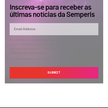
Inscreva-se para receber as
últimas notícias da Semperis
By submitting, you agree that Semperis may send you information regarding its
products and services, and use and process your personal information in
accordance with Semperis’
Privacy Policy
. You can opt out at any time by
contacting privacy@semperis.com.
This site is protected by reCAPTCHA.
SUBMIT