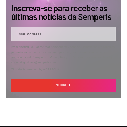
Inscreva-se para receber as
últimas notícias da Semperis
By submitting, you agree that Semperis may send you information regarding its
products and services, and use and process your personal information in
accordance with Semperis’
Privacy Policy
. You can opt out at any time by
contacting privacy@semperis.com.
This site is protected by reCAPTCHA.
SUBMIT