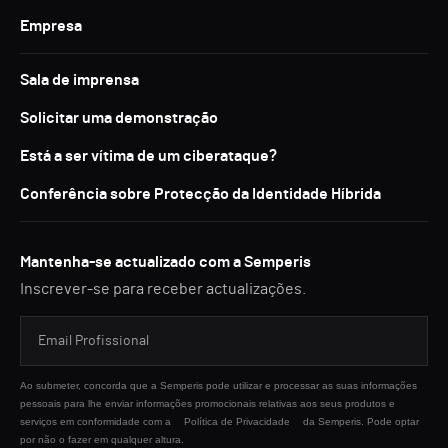
Empresa
Sala de imprensa
Solicitar uma demonstração
Está a ser vítima de um ciberataque?
Conferência sobre Protecção da Identidade Híbrida
Mantenha-se actualizado com a Semperis
Inscrever-se para receber actualizações.
Ao submeter, concorda que a Semperis pode utilizar e processar as suas informações
pessoais para lhe enviar informações promocionais relativas aos seus produtos e
serviços em conformidade com a
Política de Privacidade
da Semperis. Pode optar
por não o fazer em qualquer altura.