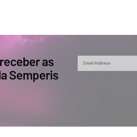
 receber as
 da Semperis
By submitting, you agree that Semperis ma
and use and process your personal inform
opt out at any time by contacting privac
This site is protected by reCAPTCHA.