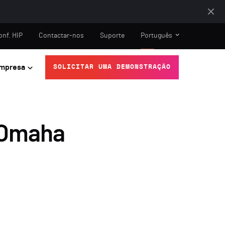
onf. HIP
Contactar-nos
Suporte
Português
mpresa
SOLICITAR UMA DEMONSTRAÇÃO
 Omaha