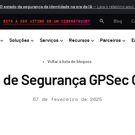
O estado da segurança da identidade na era da IA
— Leia o relatório aqui.
Blog
C
ESTÁ A SER VÍTIMA DE UM CIBERATAQUE?
Soluções
Serviços
Recursos
Parceiros
E
Voltar à lista de blogues
 de Segurança GPSec
07 de fevereiro de 2025