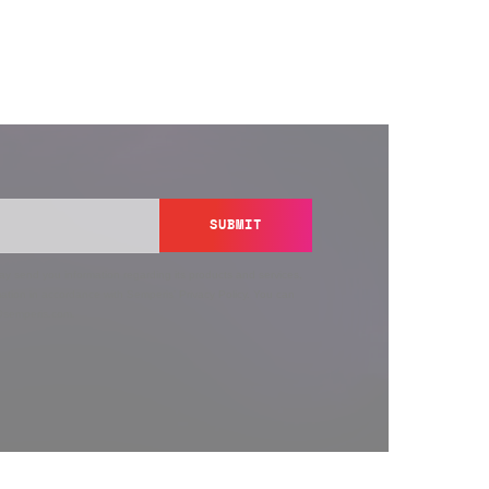
SUBMIT
y send you information regarding its products and services,
ation in accordance with Semperis’
Privacy Policy
. You can
y@semperis.com.