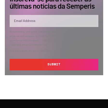
últimas notícias da Semperis
By submitting, you agree that Semperis may send you information regarding its
products and services, and use and process your personal information in
accordance with Semperis’
Privacy Policy
. You can opt out at any time by
contacting privacy@semperis.com.
This site is protected by reCAPTCHA.
SUBMIT