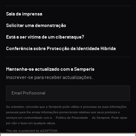
Sala de imprensa
Solicitar uma demonstração
Está a ser vítima de um ciberataque?
Conferência sobre Protecção da Identidade Híbrida
Mantenha-se actualizado com a Semperis
Inscrever-se para receber actualizações.
Ao submeter, concorda que a Semperis pode utilizar e processar as suas informações
pessoais para lhe enviar informações promocionais relativas aos seus produtos e
serviços em conformidade com a
Política de Privacidade
da Semperis. Pode optar
por não o fazer em qualquer altura.
This site is protected by reCAPTCHA.