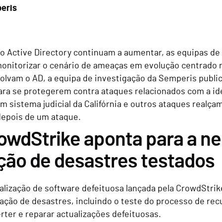
eris
o Active Directory continuam a aumentar, as equipas de 
itorizar o cenário de ameaças em evolução centrado no 
olvam o AD, a equipa de investigação da Semperis publ
para se protegerem contra ataques relacionados com a i
m sistema judicial da Califórnia e outros ataques realç
depois de um ataque.
rowdStrike aponta para a n
ção de desastres testados
lização de software defeituosa lançada pela CrowdStrike
ração de desastres, incluindo o teste do processo de re
rter e reparar actualizações defeituosas.