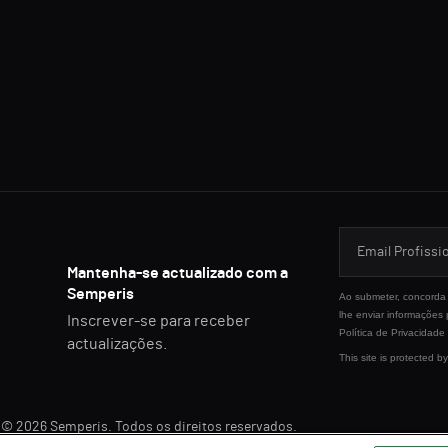
Mantenha-se actualizado com a
Semperis
Ao submeter, concorda 
lhe enviar informações
Inscrever-se para receber
Política de Privacidade
actualizações.
This site is protected
© 2026 Semperis. Todos os direitos reservados.