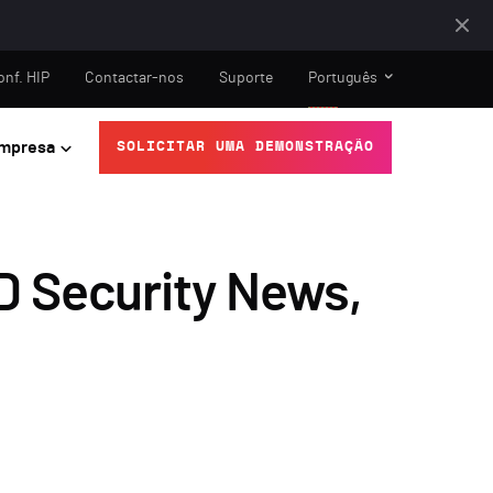
onf. HIP
Contactar-nos
Suporte
Português
mpresa
SOLICITAR UMA DEMONSTRAÇÃO
AD Security News,