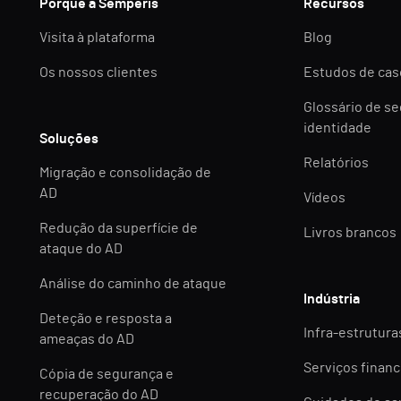
Porquê a Semperis
Recursos
Visita à plataforma
Blog
Os nossos clientes
Estudos de cas
Glossário de s
identidade
Soluções
Relatórios
Migração e consolidação de
AD
Vídeos
Redução da superfície de
Livros brancos
ataque do AD
Análise do caminho de ataque
Indústria
Deteção e resposta a
Infra-estruturas
ameaças do AD
Serviços financ
Cópia de segurança e
recuperação do AD