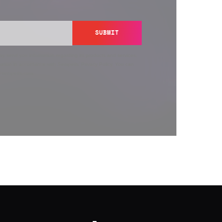
SUBMIT
y send you information regarding its products and services,
ation in accordance with Semperis’
Privacy Policy
. You can
y@semperis.com.