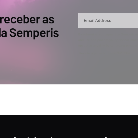
 receber as
 da Semperis
By submitting, you agree that Semperis ma
and use and process your personal inform
opt out at any time by contacting privac
This site is protected by reCAPTCHA.