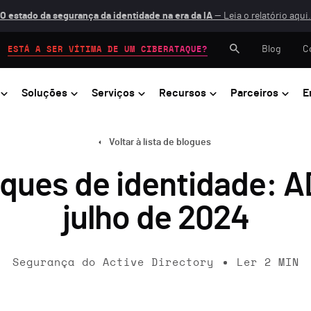
O estado da segurança da identidade na era da IA
— Leia o relatório aqui.
Blog
C
ESTÁ A SER VÍTIMA DE UM CIBERATAQUE?
Soluções
Serviços
Recursos
Parceiros
E
Voltar à lista de blogues
aques de identidade: 
julho de 2024
Segurança do Active Directory
Ler
2
MIN