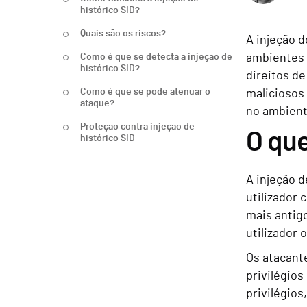
histórico SID?
Quais são os riscos?
A injeção d
Como é que se detecta a injeção de
ambientes 
histórico SID?
direitos de
Como é que se pode atenuar o
maliciosos
ataque?
no ambient
Proteção contra injeção de
O que
histórico SID
A injeção d
utilizador
mais antig
utilizador 
Os atacant
privilégio
privilégios