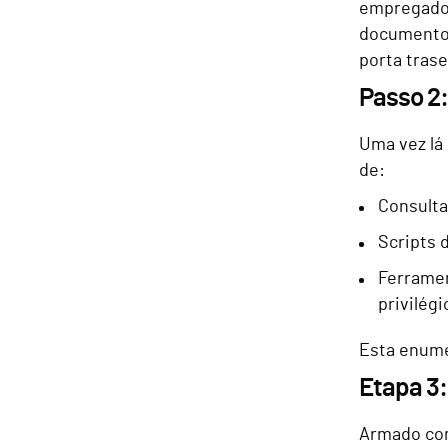
empregado,
documentos
porta trase
Passo 2
Uma vez lá
de:
Consulta
Scripts 
Ferramen
privilégi
Esta enume
Etapa 3:
Armado com