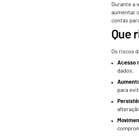
Durante a 
aumentar os
contas para
Que r
Os riscos d
Acesso 
dados.
Aumento 
para evi
Persistê
alteraçã
Moviment
comprom