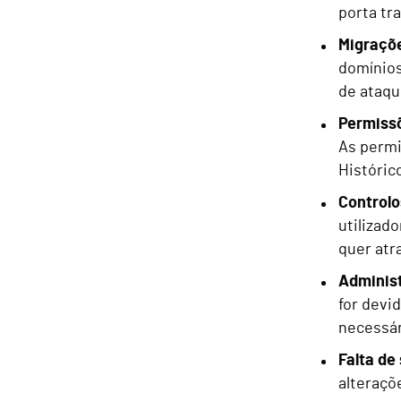
porta tr
Migraçõ
domínios
de ataqu
Permiss
As permi
Históric
Control
utilizad
quer atr
Adminis
for devi
necessár
Falta de
alteraçõe