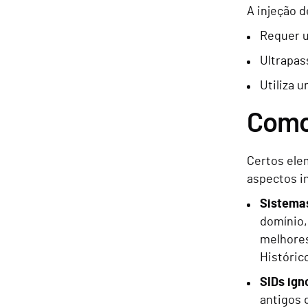
A injeção 
Requer u
Ultrapas
Utiliza 
Como 
Certos ele
aspectos i
Sistema
domínio,
melhores
Históric
SIDs ign
antigos 