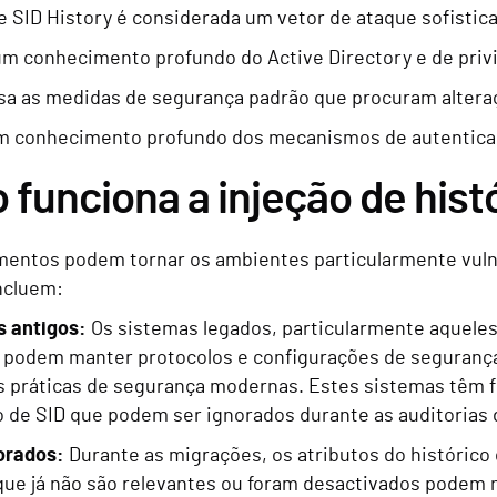
de SID History é considerada um vetor de ataque sofistic
m conhecimento profundo do Active Directory e de privi
sa as medidas de segurança padrão que procuram alter
um conhecimento profundo dos mecanismos de autentica
funciona a injeção de hist
mentos podem tornar os ambientes particularmente vulner
ncluem:
s antigos:
Os sistemas legados, particularmente aquele
 podem manter protocolos e configurações de segurança
 práticas de segurança modernas. Estes sistemas têm f
o de SID que podem ser ignorados durante as auditorias
orados:
Durante as migrações, os atributos do histórico
que já não são relevantes ou foram desactivados podem