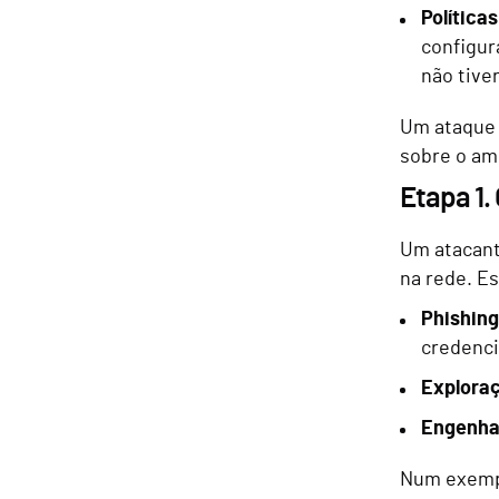
Política
configur
não tive
Um ataque 
sobre o am
Etapa 1.
Um atacant
na rede. E
Phishin
credenci
Exploraç
Engenhar
Num exempl