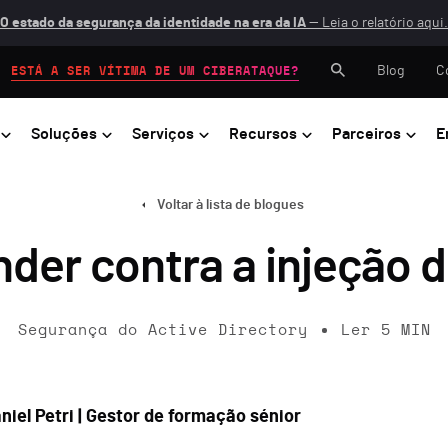
O estado da segurança da identidade na era da IA
— Leia o relatório aqui.
Blog
C
ESTÁ A SER VÍTIMA DE UM CIBERATAQUE?
Soluções
Serviços
Recursos
Parceiros
E
Voltar à lista de blogues
er contra a injeção d
Segurança do Active Directory
Ler
5
MIN
niel Petri | Gestor de formação sénior