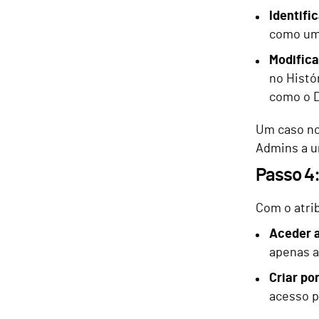
Identifi
como uma
Modifica
no Histó
como o 
Um caso no
Admins a u
Passo 4:
Com o atri
Aceder 
apenas a
Criar po
acesso p