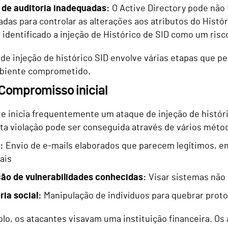
s de auditoria inadequadas:
O Active Directory pode não 
adas para controlar as alterações aos atributos do Histó
r identificado a injeção de Histórico de SID como um risc
de injeção de histórico SID envolve várias etapas que 
biente comprometido.
 Compromisso inicial
e inicia frequentemente um ataque de injeção de histór
sta violação pode ser conseguida através de vários méto
g:
Envio de e-mails elaborados que parecem legítimos, e
ais
ão de vulnerabilidades conhecidas:
Visar sistemas não 
ia social:
Manipulação de indivíduos para quebrar prot
o, os atacantes visavam uma instituição financeira. O