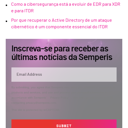
Como a cibersegurança está a evoluir de EDR para XDR
e para ITDR
Por que recuperar o Active Directory de um ataque
cibernético é um componente essencial do ITDR
Inscreva-se para receber as
últimas notícias da Semperis
By submitting, you agree that Semperis may send you information regarding its
products and services, and use and process your personal information in
accordance with Semperis’
Privacy Policy
. You can opt out at any time by
contacting privacy@semperis.com.
This site is protected by reCAPTCHA.
SUBMIT