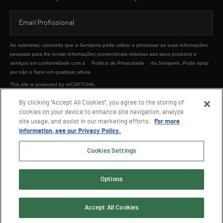
Ao submeter, concorda que a Semperis pode utilizar e processar as suas informações
pessoais para lhe enviar informações promocionais relativas aos seus produtos e
serviços em conformidade com a
Política de Privacidade
da Semperis. Pode optar
por não o fazer em qualquer altura.
This site is protected by reCAPTCHA.
By clicking “Accept All Cookies”, you agree to the storing of
cookies on your device to enhance site navigation, analyze
ENVIAR
site usage, and assist in our marketing efforts.
For more
information, see our Privacy Policy.
Cookies Settings
Options
© 2026 Semperis. Todos os direitos reservados.
Política de privacidade
Termos de Utilização
Accept All Cookies