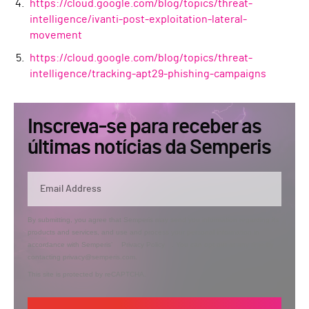
https://cloud.google.com/blog/topics/threat-
intelligence/ivanti-post-exploitation-lateral-
movement
https://cloud.google.com/blog/topics/threat-
intelligence/tracking-apt29-phishing-campaigns
Inscreva-se para receber as
últimas notícias da Semperis
By submitting, you agree that Semperis may send you information regarding its
products and services, and use and process your personal information in
accordance with Semperis’
Privacy Policy
. You can opt out at any time by
contacting privacy@semperis.com.
This site is protected by reCAPTCHA.