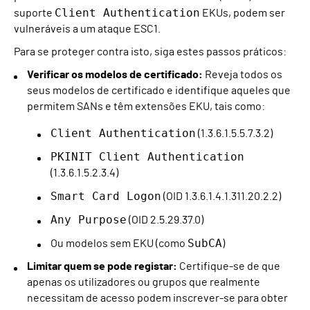
Client Authentication
suporte
EKUs, podem ser
vulneráveis a um ataque ESC1.
Para se proteger contra isto, siga estes passos práticos:
Verificar os modelos de certificado:
Reveja todos os
seus modelos de certificado e identifique aqueles que
permitem SANs e têm extensões EKU, tais como:
Client Authentication
(1.3.6.1.5.5.7.3.2)
PKINIT Client Authentication
(1.3.6.1.5.2.3.4)
Smart Card Logon
(OID 1.3.6.1.4.1.311.20.2.2)
Any Purpose
(OID 2.5.29.37.0)
SubCA
Ou modelos sem EKU (como
)
Limitar quem se pode registar:
Certifique-se de que
apenas os utilizadores ou grupos que realmente
necessitam de acesso podem inscrever-se para obter