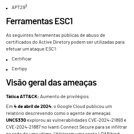
3
APT29
Ferramentas ESC1
As seguintes ferramentas públicas de abuso de
certificados do Active Diretory podem ser utilizadas para
efetuar um ataque ESC1:
Certificar
Certipy
Visão geral das ameaças
Tática ATT&CK:
Aumento de privilégios
Em
4 de abril de 2024
, o Google Cloud publicou um
relatório descrevendo como o agente de ameaças
UNC5330
explorou as vulnerabilidades CVE-2024-21893 e
CVE-2024-21887 no Ivanti Connect Secure para se infiltrar
na rede de uma vítima. Utilizaram uma conta LDAP bind