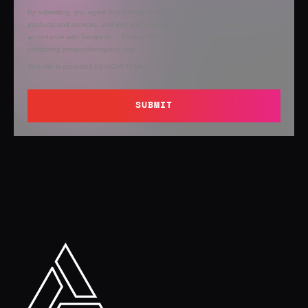
By submitting, you agree that Semperis may send you information regarding its
products and services, and use and process your personal information in
accordance with Semperis’
Privacy Policy
. You can opt out at any time by
contacting privacy@semperis.com.
This site is protected by reCAPTCHA.
SUBMIT