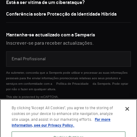
Está a ser vítima de um ciberataque?
Conferência sobre Protecção da Identidade Híbrida
Mantenha-se actualizado com a Semperis
Inscrever-se para receber actualizações.
Ao submeter, concorda que a Semperis pode utilizar e processar as suas informações
pessoais para lhe enviar informações promocionais relativas aos seus produtos e
serviços em conformidade com a
Política de Privacidade
da Semperis. Pode optar
por não o fazer em qualquer altura.
This site is protected by reCAPTCHA.
By clicking “Accept All Cookies”, you agree to the storing of
cookies on your device to enhance site navigation, analyze
ENVIAR
site usage, and assist in our marketing efforts.
For more
information, see our Privacy Policy.