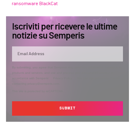
ransomware BlackCat
Iscriviti per ricevere le ultime
notizie su Semperis
By submitting, you agree that Semperis may send you information regarding its
products and services, and use and process your personal information in
accordance with Semperis’
Privacy Policy
. You can opt out at any time by
contacting privacy@semperis.com.
This site is protected by reCAPTCHA.
SUBMIT