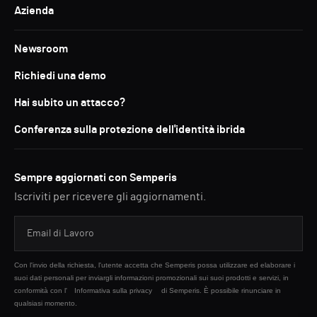
Azienda
Newsroom
Richiedi una demo
Hai subito un attacco?
Conferenza sulla protezione dell'identità ibrida
Sempre aggiornati con Semperis
Iscriviti per ricevere gli aggiornamenti.
Con l'invio della richiesta, l'utente accetta che Semperis possa utilizzare ed elaborare i
suoi dati personali per inviargli informazioni promozionali sui suoi prodotti e servizi, in
conformità con l'
Informativa sulla privacy
di Semperis. È possibile rinunciare in
qualsiasi momento.